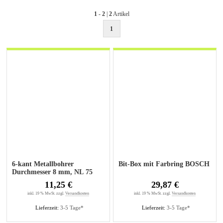
1
-
2
|
2
Artikel
1
6-kant Metallbohrer
Bit-Box mit Farbring BOSCH
Durchmesser 8 mm, NL 75
mm, GL 117 mm
11,25 €
29,87 €
inkl. 19 % MwSt. zzgl.
Versandkosten
inkl. 19 % MwSt. zzgl.
Versandkosten
Lieferzeit:
3-5 Tage*
Lieferzeit:
3-5 Tage*