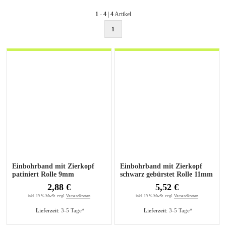
1
-
4
|
4
Artikel
1
Einbohrband mit Zierkopf
Einbohrband mit Zierkopf
patiniert Rolle 9mm
schwarz gebürstet Rolle 11mm
2,88 €
5,52 €
inkl. 19 % MwSt. zzgl.
Versandkosten
inkl. 19 % MwSt. zzgl.
Versandkosten
Lieferzeit:
3-5 Tage*
Lieferzeit:
3-5 Tage*