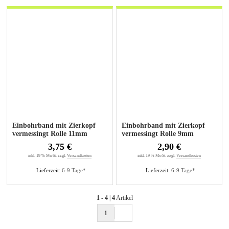
Einbohrband mit Zierkopf
Einbohrband mit Zierkopf
vermessingt Rolle 11mm
vermessingt Rolle 9mm
3,75 €
2,90 €
inkl. 19 % MwSt. zzgl.
Versandkosten
inkl. 19 % MwSt. zzgl.
Versandkosten
Lieferzeit:
6-9 Tage*
Lieferzeit:
6-9 Tage*
1
-
4
|
4
Artikel
1