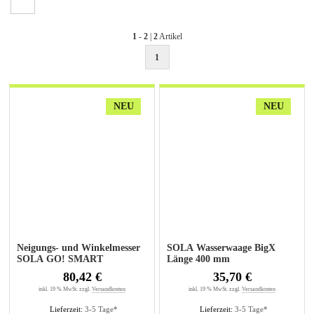
1
-
2
|
2
Artikel
1
NEU
NEU
Neigungs- und Winkelmesser
SOLA Wasserwaage BigX
SOLA GO! SMART
Länge 400 mm
80,42 €
35,70 €
inkl. 19 % MwSt. zzgl.
Versandkosten
inkl. 19 % MwSt. zzgl.
Versandkosten
Lieferzeit:
3-5 Tage*
Lieferzeit:
3-5 Tage*