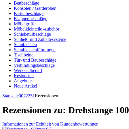
Bettbeschläge
Konsolen / Garderoben
Kistenbeschläge
Klappenbeschläge
Möbelgriffe
Möbelkleinteile -zubehör
Schiebetürbeschläge
Schließ- und Zuhaltesysteme
Schubkästen
Schubkastenführungen
Tischbeine
Tür- und Baubeschläge
Verbindungsbeschläge
Werkstattbedarf
Restposten
Angebote
Neue Artikel
Startseite
0072251
Rezensionen
Rezensionen zu: Drehstange 10
Informationen zur Echtheit von Kundenbewertungen