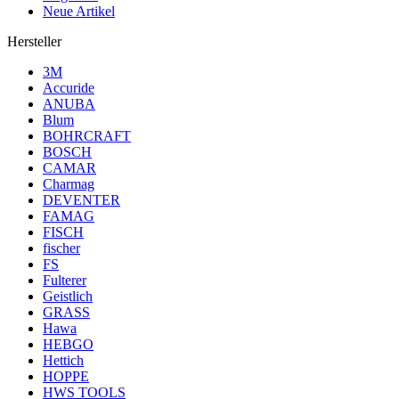
Neue Artikel
Hersteller
3M
Accuride
ANUBA
Blum
BOHRCRAFT
BOSCH
CAMAR
Charmag
DEVENTER
FAMAG
FISCH
fischer
FS
Fulterer
Geistlich
GRASS
Hawa
HEBGO
Hettich
HOPPE
HWS TOOLS