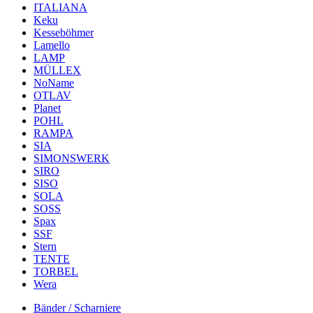
ITALIANA
Keku
Kesseböhmer
Lamello
LAMP
MÜLLEX
NoName
OTLAV
Planet
POHL
RAMPA
SIA
SIMONSWERK
SIRO
SISO
SOLA
SOSS
Spax
SSF
Stern
TENTE
TORBEL
Wera
Bänder / Scharniere