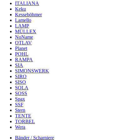
ITALIANA
Keku
Kesseböhmer
Lamello
LAMP
MÜLLEX
NoName
OTLAV
Planet
POHL
RAMPA
SIA
SIMONSWERK
SIRO
SISO
SOLA
SOSS
Spax
SSF
Stern
TENTE
TORBEL
Wera
Bänder / Scharniere