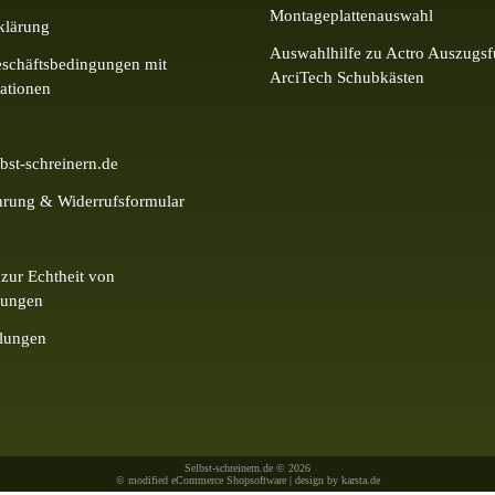
Montageplattenauswahl
klärung
Auswahlhilfe zu Actro Auszugsf
schäftsbedingungen mit
ArciTech Schubkästen
ationen
bst-schreinern.de
hrung & Widerrufsformular
zur Echtheit von
tungen
llungen
Selbst-schreinern.de © 2026
© modified eCommerce Shopsoftware | design by
karsta.de