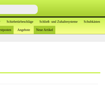
r
Schiebetürbeschläge
Schließ- und Zuhaltesysteme
Schubkästen
stposten
Angebote
Neue Artikel