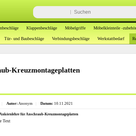
enbeschläge
Klappenbeschläge
Möbelgriffe
Möbelkleinteile -zubehö
Tür- und Baubeschläge
Verbindungsbeschläge
Werkstattbedarf
Re
raub-Kreuzmontageplatten
|
Autor:
Anonym
|
Datum:
10.11.2021
 Ankörnlehre für Anschraub-Kreuzmontageplatten
e Text