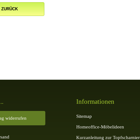
ZURÜCK
..
Informationen
Sitemap
rag widerrufen
Homeoffice-Möbelideen
rsand
Kurzanleitung zur Topfscharnier