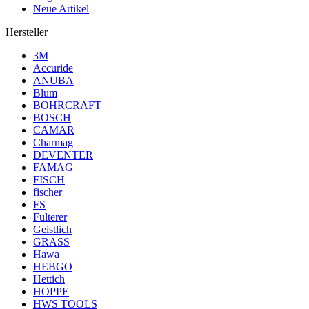
Neue Artikel
Hersteller
3M
Accuride
ANUBA
Blum
BOHRCRAFT
BOSCH
CAMAR
Charmag
DEVENTER
FAMAG
FISCH
fischer
FS
Fulterer
Geistlich
GRASS
Hawa
HEBGO
Hettich
HOPPE
HWS TOOLS