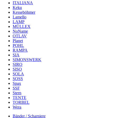
ITALIANA
Keku
Kesseböhmer
Lamello
LAMP
MÜLLEX
NoName
OTLAV
Planet
POHL
RAMPA
SIA
SIMONSWERK
SIRO
SISO
SOLA
SOSS
Spax
SSF
Stern
TENTE
TORBEL
Wera
Bänder / Scharniere