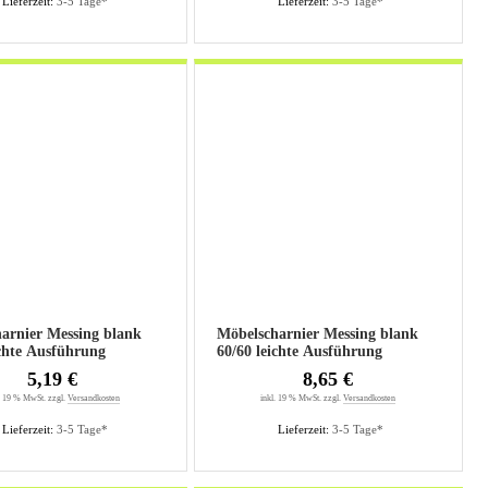
Lieferzeit:
3-5 Tage*
Lieferzeit:
3-5 Tage*
arnier Messing blank
Möbelscharnier Messing blank
50 leichte Ausführung
60/60 leichte Ausführung
5,19 €
8,65 €
. 19 % MwSt. zzgl.
Versandkosten
inkl. 19 % MwSt. zzgl.
Versandkosten
Lieferzeit:
3-5 Tage*
Lieferzeit:
3-5 Tage*