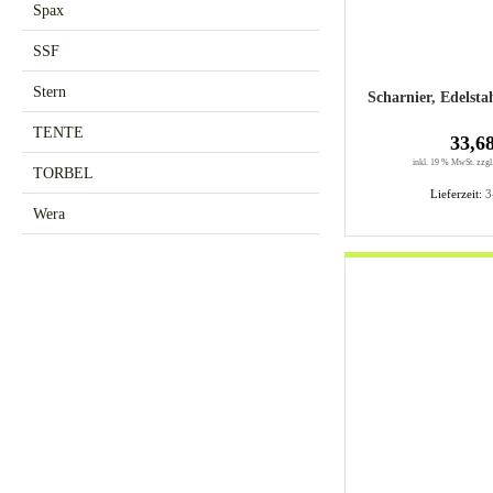
Spax
SSF
Stern
Scharnier, Edelst
TENTE
33,6
inkl. 19 % MwSt. zzgl
TORBEL
Lieferzeit:
3
Wera