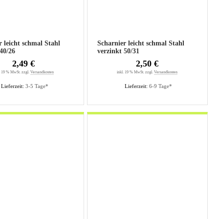
r leicht schmal Stahl
Scharnier leicht schmal Stahl
verzinkt 40/26
verzinkt 50/31
2,49 €
2,50 €
. 19 % MwSt. zzgl.
Versandkosten
inkl. 19 % MwSt. zzgl.
Versandkosten
Lieferzeit:
3-5 Tage*
Lieferzeit:
6-9 Tage*