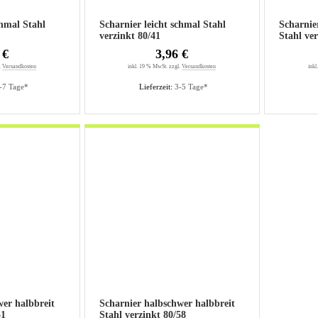
chmal Stahl
Scharnier leicht schmal Stahl
Scharnie
verzinkt 80/41
 €
3,96 €
.
Versandkosten
inkl. 19 % MwSt. zzgl.
Versandkosten
inkl
-7 Tage*
Lieferzeit:
3-5 Tage*
wer halbbreit
Scharnier halbschwer halbbreit
70/51
Stahl verzinkt 80/58