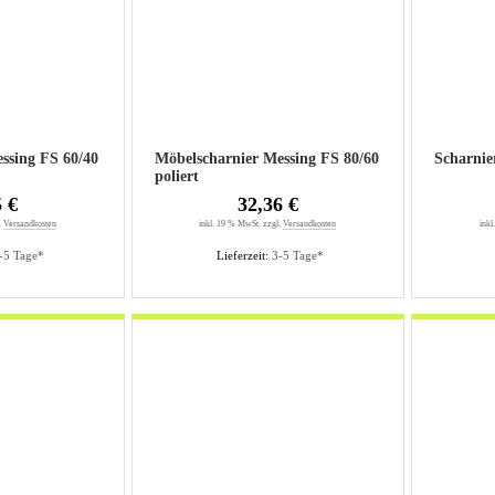
ssing FS 60/40
Möbelscharnier Messing FS 80/60
Scharnie
poliert
5 €
32,36 €
.
Versandkosten
inkl. 19 % MwSt. zzgl.
Versandkosten
inkl
-5 Tage*
Lieferzeit:
3-5 Tage*