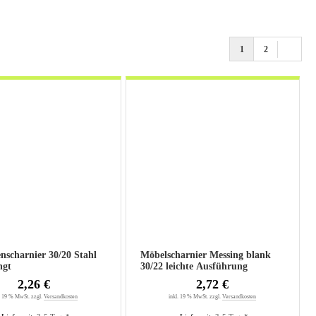
1
2
arnier 30/20 Stahl
Möbelscharnier Messing blank
ngt
30/22 leichte Ausführung
2,26 €
2,72 €
. 19 % MwSt. zzgl.
Versandkosten
inkl. 19 % MwSt. zzgl.
Versandkosten