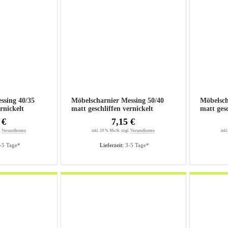
g 40/35
Möbelscharnier Messing 50/40
Möbelschar
rnickelt
matt geschliffen vernickelt
matt gesc
 €
7,15 €
.
Versandkosten
inkl. 19 % MwSt. zzgl.
Versandkosten
inkl
-5 Tage*
Lieferzeit:
3-5 Tage*