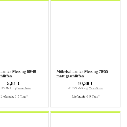
nier Messing 60/40
Möbelscharnier Messing 70/55
hliffen
matt geschliffen
5,81 €
10,38 €
. 19 % MwSt. zzgl.
Versandkosten
inkl. 19 % MwSt. zzgl.
Versandkosten
Lieferzeit:
3-5 Tage*
Lieferzeit:
6-9 Tage*