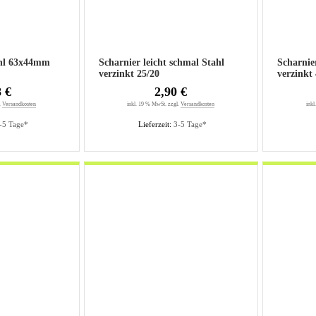
ahl 63x44mm
Scharnier leicht schmal Stahl
Scharnie
verzinkt 25/20
8 €
2,90 €
.
Versandkosten
inkl. 19 % MwSt. zzgl.
Versandkosten
inkl
-5 Tage*
Lieferzeit:
3-5 Tage*