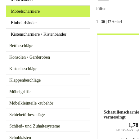
Filter
Möbelscharniere
1
-
30
|
47
Artikel
Einbohrbänder
Kistenscharniere / Kistenbänder
Bettbeschläge
Konsolen / Garderoben
Kistenbeschläge
Klappenbeschläge
Möbelgriffe
Möbelkleinteile -zubehör
Schatullenscharnier 25/17 St
Schiebetürbeschläge
vermessingt
1,78
Schließ- und Zuhaltesysteme
inkl. 19 % MwSt. zzgl
Schubkästen