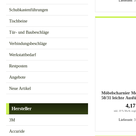
Lieferzeit:
3
Schubkastenführungen
Tischbeine
Tür- und Baubeschläge
Verbindungsbeschläge
Werkstattbedarf
Restposten
Angebote
Neue Artikel
Möbelscharnier Me
50/31 leichte Au
4,17
Hersteller
inkl. 19 % MwSt. zzgl
3M
Lieferzeit:
3
Accuride