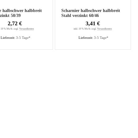
r halbschwer halbbreit
Scharnier halbschwer halbbreit
Stahl verzinkt 50/39
Stahl verzinkt 60/46
2,72 €
3,41 €
. 19 % MwSt. zzgl.
Versandkosten
inkl. 19 % MwSt. zzgl.
Versandkosten
Lieferzeit:
3-5 Tage*
Lieferzeit:
3-5 Tage*