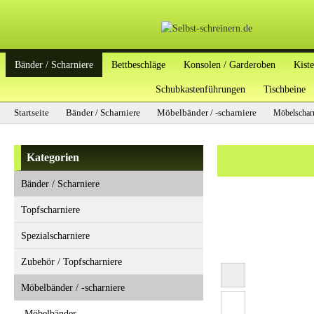
Bänder / Scharniere
Bettbeschläge
Konsolen / Garderoben
Kist
Schubkastenführungen
Tischbeine
Startseite
Bänder / Scharniere
Möbelbänder / -scharniere
Möbelscharn
Kategorien
Bänder / Scharniere
Topfscharniere
Spezialscharniere
Zubehör / Topfscharniere
Möbelbänder / -scharniere
Möbelbänder