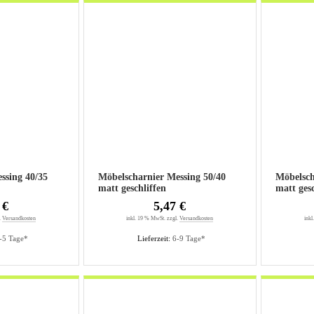
g 40/35
Möbelscharnier Messing 50/40
Möbelschar
matt geschliffen
matt gesc
 €
5,47 €
.
Versandkosten
inkl. 19 % MwSt. zzgl.
Versandkosten
inkl
-5 Tage*
Lieferzeit:
6-9 Tage*