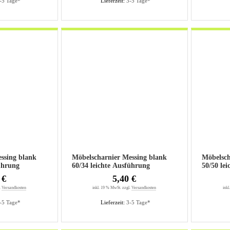
-5 Tage*
Lieferzeit:
3-5 Tage*
ssing blank
Möbelscharnier Messing blank
Möbelsch
sführung
60/34 leichte Ausführung
50/
 €
5,40 €
.
Versandkosten
inkl. 19 % MwSt. zzgl.
Versandkosten
inkl
-5 Tage*
Lieferzeit:
3-5 Tage*