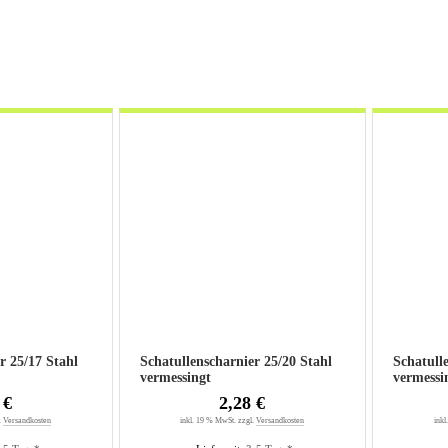
ahl
Schatullenscharnier 25/20 Stahl
Schatullensch
vermessingt
vermessi
 €
2,28 €
.
Versandkosten
inkl. 19 % MwSt. zzgl.
Versandkosten
inkl