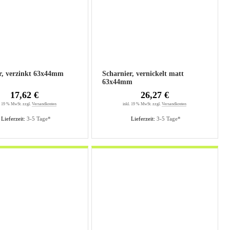
r, verzinkt 63x44mm
Scharnier, vernickelt matt
63x44mm
17,62 €
26,27 €
. 19 % MwSt. zzgl.
Versandkosten
inkl. 19 % MwSt. zzgl.
Versandkosten
Lieferzeit:
3-5 Tage*
Lieferzeit:
3-5 Tage*