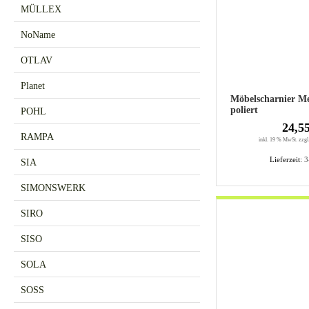
MÜLLEX
NoName
OTLAV
Planet
Möbelscharnier Me
poliert
POHL
24,5
RAMPA
inkl. 19 % MwSt. zzgl
Lieferzeit:
3
SIA
SIMONSWERK
SIRO
SISO
SOLA
SOSS