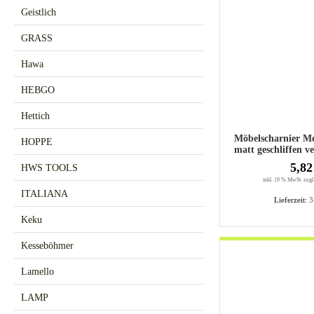
Geistlich
GRASS
Hawa
HEBGO
Hettich
Möbelscharnier Messin
HOPPE
matt geschliffen ve
5,82
HWS TOOLS
inkl. 19 % MwSt. zzgl
ITALIANA
Lieferzeit:
3
Keku
Kesseböhmer
Lamello
LAMP