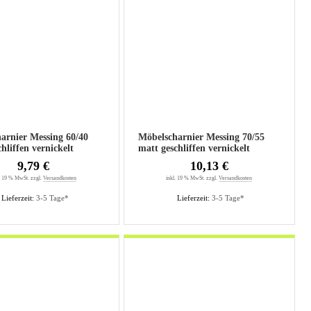
nier Messing 60/40
Möbelscharnier Messing 70/55
hliffen vernickelt
matt geschliffen vernickelt
9,79 €
10,13 €
. 19 % MwSt. zzgl.
Versandkosten
inkl. 19 % MwSt. zzgl.
Versandkosten
Lieferzeit:
3-5 Tage*
Lieferzeit:
3-5 Tage*