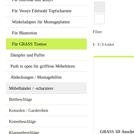
Für Veosys Edelstahl Topfscharnier
Winkeladapter für Montageplatten
Filter
Für Blumotion
Für GRASS Tiomos
1
-
3
|
3
Artikel
Dämpfer und Puffer
Push to open für grifflose Möbeltüren
Abdeckungen / Montagehilfen
Möbelbänder / -scharniere
Bettbeschläge
Konsolen / Garderoben
Kistenbeschläge
GRASS 1D Anschr
Klappenbeschläge