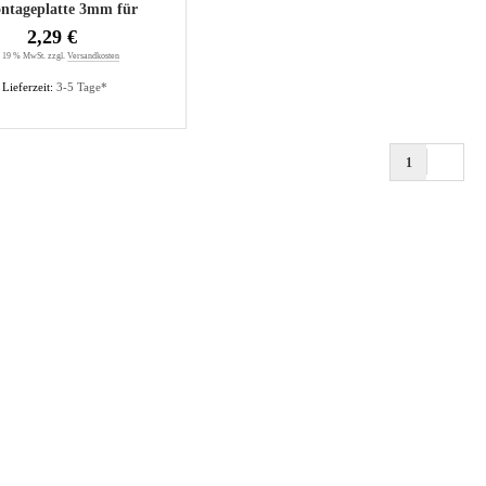
ntageplatte 3mm für
zschrauben
2,29 €
. 19 % MwSt. zzgl.
Versandkosten
Lieferzeit:
3-5 Tage*
1