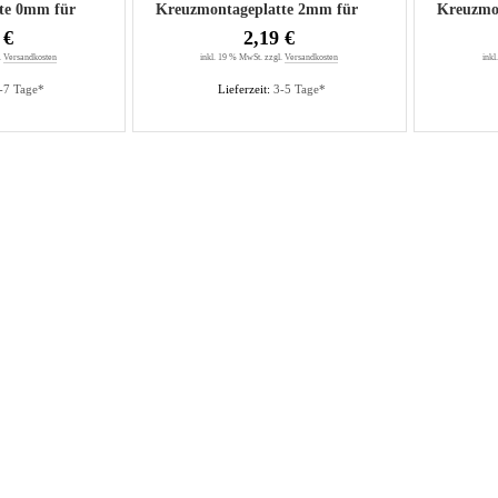
te 0mm für
Kreuzmontageplatte 2mm für
Kreuzmo
n
Senkholzschrauben
Senkhol
 €
2,19 €
.
Versandkosten
inkl. 19 % MwSt. zzgl.
Versandkosten
inkl
-7 Tage*
Lieferzeit:
3-5 Tage*