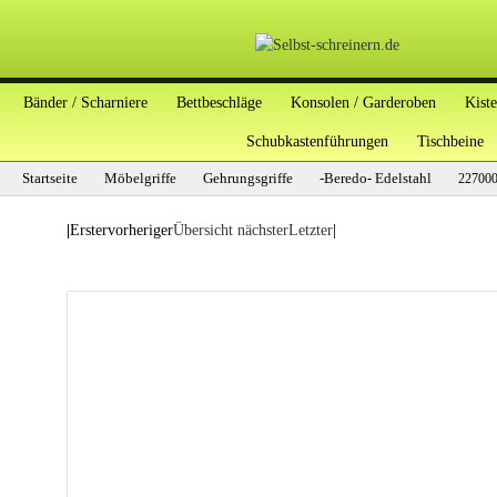
Bänder / Scharniere
Bettbeschläge
Konsolen / Garderoben
Kist
Schubkastenführungen
Tischbeine
Startseite
Möbelgriffe
Gehrungsgriffe
-Beredo- Edelstahl
22700
|
Erster
vorheriger
Übersicht
nächster
Letzter
|