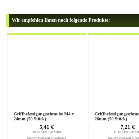
Wir empfehlen Ihnen noch folgende Produkte:
Griffbefestigungsschraube M4 x
Griffbefestigungsschra
24mm (50 Stück)
26mm (50 Stück)
5,41 €
7,21 €
10,83 € pro 100 Stück
14,42 € pro 100 St
inkl. 19 % MwSt. zzgl.
Versandkosten
inkl. 19 % MwSt. zzgl.
Versan