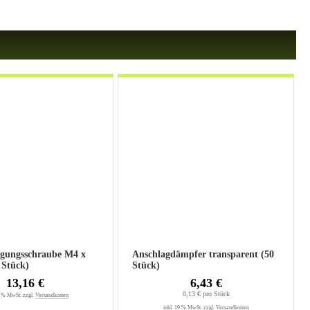
tigungsschraube M4 x
Anschlagdämpfer transparent (50
100 Stück)
Stück)
13,16 €
6,43 €
0,13 € pro Stück
9 % MwSt. zzgl.
Versandkosten
inkl. 19 % MwSt. zzgl.
Versandkosten