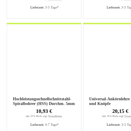
Lieferzeit:
3-5 Tage*
Lieferzeit:
3-5 Ta
Hochleistungsschnellschnittstahl-
Universal-Ankörnlehre 
Spiralbohrer (HSS) Durchm. 5mm
und Knöpfe
10,93 €
20,15 €
inkl. 19 % MwSt. zzgl.
Versandkosten
inkl. 19 % MwSt. zzgl.
Versan
Lieferzeit:
4-7 Tage*
Lieferzeit:
3-5 Ta