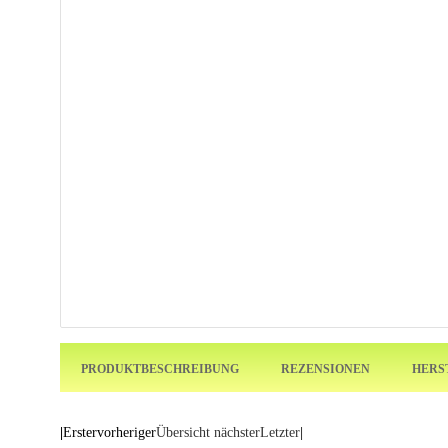
PRODUKTBESCHREIBUNG
REZENSIONEN
HERS
|
Erster
vorheriger
Übersicht
nächster
Letzter
|