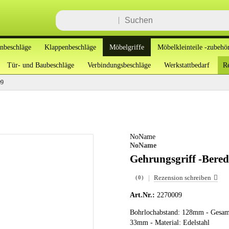
enbeschläge
Klappenbeschläge
Möbelgriffe
Möbelkleinteile -zubehö
Tür- und Baubeschläge
Verbindungsbeschläge
Werkstattbedarf
Re
09
NoName
NoName
Gehrungsgriff -Bere
|
Rezension schreiben
(0)
Art.Nr.:
2270009
Bohrlochabstand: 128mm - Gesam
33mm - Material: Edelstahl