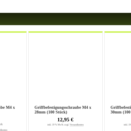
ube M4 x
Griffbefestigungsschraube M4 x
Griffbefes
28mm (100 Stück)
30mm (
12,95 €
ück
inkl. 19 % MwSt. zzgl.
Versandkosten
inkl. 1
dkosten