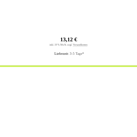
13,12 €
inkl. 19 % MwSt. zzgl.
Versandkosten
Lieferzeit:
3-5 Tage*