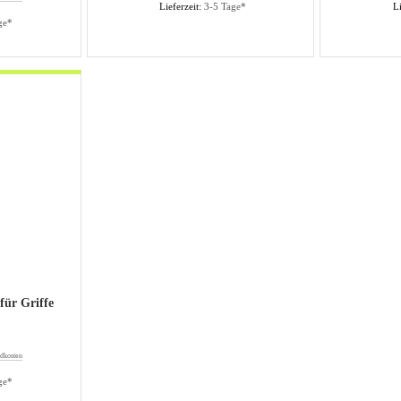
Lieferzeit:
3-5 Tage*
Li
ge*
für Griffe
dkosten
ge*