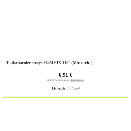
Topfscharnier sensys 8645i FIX 110° (Mittelseite)
6,91 €
inkl. 19 % MwSt. zzgl.
Versandkosten
Lieferzeit:
3-5 Tage*