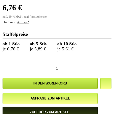
6,76 €
inkl. 19 % MwSt. zzgl.
Versandkosten
Lieferzeit:
3-5 Tage*
Staffelpreise
ab 1 Stk.
ab 5 Stk.
ab 10 Stk.
je 6,76 €
je 5,89 €
je 5,61 €
IN DEN WARENKORB
ANFRAGE ZUM ARTIKEL
ZUBEHÖR ZUM ARTIKEL