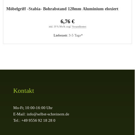
Möbelgriff -Stabia- Bohrabstand 128mm Aluminium eloxiert
6,76 €
inkl. 19 % MwSt. zzgl.
Versandkosten
Lieferzeit:
3-5 Tage*
Kontakt
Mo-Fr, 10:00-16:00 Uhr
E-Mail: info@selbst-schreinern.de
Tel.: +49 9556 92 18 28 0