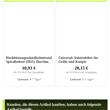
Hochleistungsschnellschnittstahl-
Universal-Ankörnlehre für
Spiralbohrer (HSS) Durchm.
Griffe und Knöpfe
5mm
10,93 €
20,15 €
inkl. 19 % MwSt. zzgl.
Versandkosten
inkl. 19 % MwSt. zzgl.
Versandkosten
Lieferzeit:
4-7 Tage*
Lieferzeit:
3-5 Tage*
Kunden, die diesen Artikel kauften, haben auch folgende
Artikel bestellt: