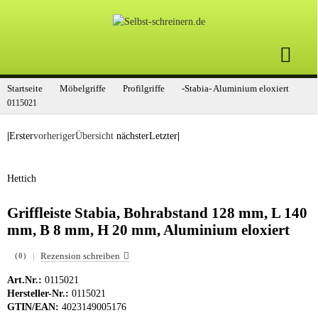
Startseite
Möbelgriffe
Profilgriffe
-Stabia- Aluminium eloxiert
0115021
|
Erster
vorheriger
Übersicht
nächster
Letzter
|
Hettich
Griffleiste Stabia, Bohrabstand 128 mm, L 140
mm, B 8 mm, H 20 mm, Aluminium eloxiert
|
Rezension schreiben
(0)
Art.Nr.:
0115021
Hersteller-Nr.:
0115021
GTIN/EAN:
4023149005176