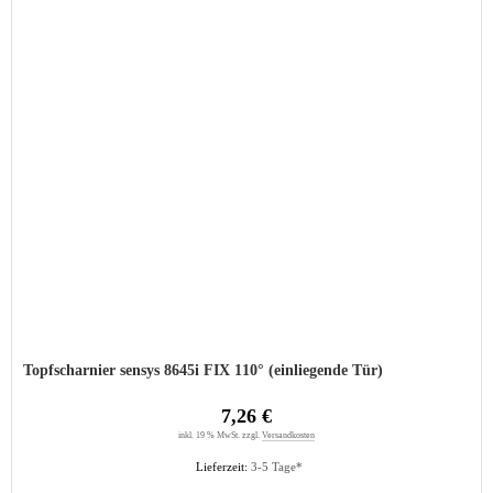
Topfscharnier sensys 8645i FIX 110° (einliegende Tür)
7,26 €
inkl. 19 % MwSt. zzgl.
Versandkosten
Lieferzeit:
3-5 Tage*