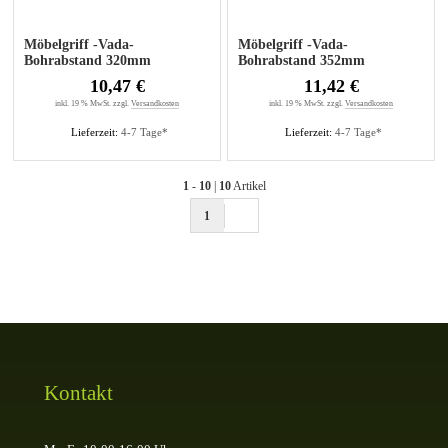
Möbelgriff -Vada-
Möbelgriff -Vada-
Bohrabstand 320mm
Bohrabstand 352mm
Edelstahl gebürstet
Edelstahl gebürstet
10,47 €
11,42 €
inkl. 19 % MwSt. zzgl.
Versandkosten
inkl. 19 % MwSt. zzgl.
Versandkosten
Lieferzeit:
4-7 Tage*
Lieferzeit:
4-7 Tage*
1
-
10
|
10
Artikel
1
Kontakt