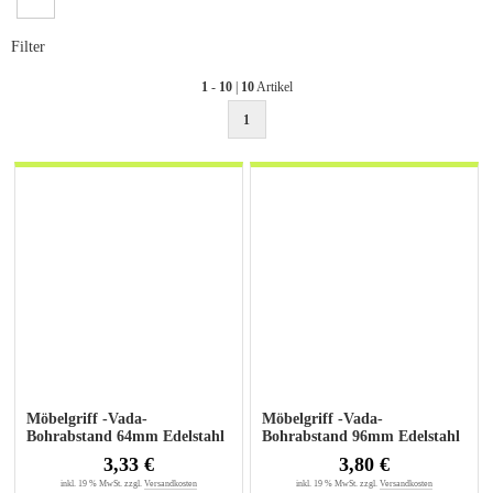
Filter
1
-
10
|
10
Artikel
1
Möbelgriff -Vada-
Möbelgriff -Vada-
Bohrabstand 64mm Edelstahl
Bohrabstand 96mm Edelstahl
gebürstet
gebürstet
3,33 €
3,80 €
inkl. 19 % MwSt. zzgl.
Versandkosten
inkl. 19 % MwSt. zzgl.
Versandkosten