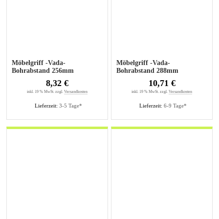
Möbelgriff -Vada-
Möbelgriff -Vada-
Bohrabstand 256mm
Bohrabstand 288mm
Edelstahl gebürstet
Edelstahl gebürstet
8,32 €
10,71 €
inkl. 19 % MwSt. zzgl.
Versandkosten
inkl. 19 % MwSt. zzgl.
Versandkosten
Lieferzeit:
3-5 Tage*
Lieferzeit:
6-9 Tage*