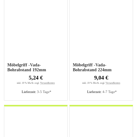
Möbelgriff -Vada-
Möbelgriff -Vada-
Bohrabstand 192mm
Bohrabstand 224mm
Edelstahl gebürstet
Edelstahl gebürstet
5,24 €
9,04 €
inkl. 19 % MwSt. zzgl.
Versandkosten
inkl. 19 % MwSt. zzgl.
Versandkosten
Lieferzeit:
3-5 Tage*
Lieferzeit:
4-7 Tage*