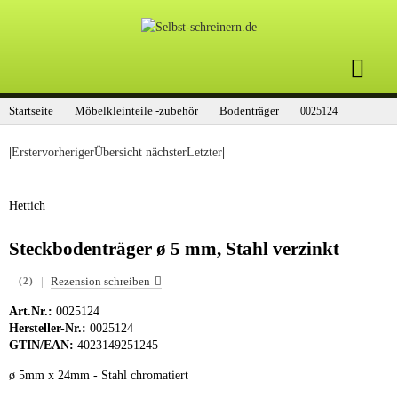
Startseite
Möbelkleinteile -zubehör
Bodenträger
0025124
|
Erster
vorheriger
Übersicht
nächster
Letzter
|
Hettich
Steckbodenträger ø 5 mm, Stahl verzinkt
|
Rezension schreiben
(2)
Art.Nr.:
0025124
Hersteller-Nr.:
0025124
GTIN/EAN:
4023149251245
ø 5mm x 24mm - Stahl chromatiert