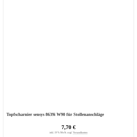
Topfscharnier sensys 8639i W90 für Stollenanschläge
7,70 €
inkl. 19 % MwSt. zzgl.
Versandkosten