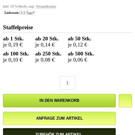
inkl. 19 % MwSt. zzgl.
Versandkosten
Lieferzeit:
3-5 Tage*
Staffelpreise
ab 1 Stk.
ab 20 Stk.
ab 50 Stk.
je 0,19 €
je 0,14 €
je 0,12 €
ab 100 Stk.
ab 250 Stk.
ab 500 Stk.
je 0,10 €
je 0,08 €
je 0,06 €
IN DEN WARENKORB
ANFRAGE ZUM ARTIKEL
ZUBEHÖR ZUM ARTIKEL