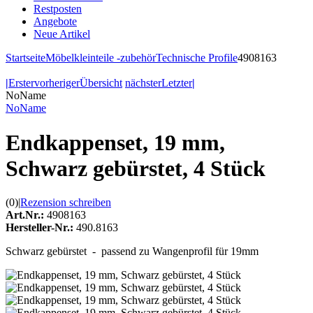
Restposten
Angebote
Neue Artikel
Startseite
Möbelkleinteile -zubehör
Technische Profile
4908163
|
Erster
vorheriger
Übersicht
nächster
Letzter
|
NoName
NoName
Endkappenset, 19 mm,
Schwarz gebürstet, 4 Stück
(0)
|
Rezension schreiben
Art.Nr.:
4908163
Hersteller-Nr.:
490.8163
Schwarz gebürstet - passend zu Wangenprofil für 19mm