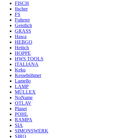
FISCH
fischer
FS
Fulterer
Geistlich
GRASS
Hawa
HEBGO
Hettich
HOPPE
HWS TOOLS
ITALIANA
Keku
Kesseböhmer
Lamello
LAMP
MÜLLEX
NoName
OTLAV
Planet
POHL
RAMPA
SIA
SIMONSWERK
SIRO