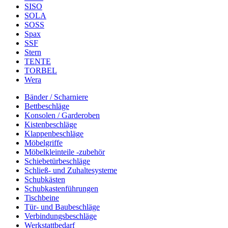
SISO
SOLA
SOSS
Spax
SSF
Stern
TENTE
TORBEL
Wera
Bänder / Scharniere
Bettbeschläge
Konsolen / Garderoben
Kistenbeschläge
Klappenbeschläge
Möbelgriffe
Möbelkleinteile -zubehör
Schiebetürbeschläge
Schließ- und Zuhaltesysteme
Schubkästen
Schubkastenführungen
Tischbeine
Tür- und Baubeschläge
Verbindungsbeschläge
Werkstattbedarf