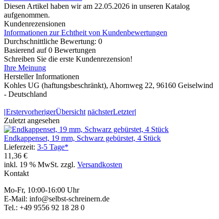
Diesen Artikel haben wir am 22.05.2026 in unseren Katalog
aufgenommen.
Kundenrezensionen
Informationen zur Echtheit von Kundenbewertungen
Durchschnittliche Bewertung: 0
Basierend auf 0 Bewertungen
Schreiben Sie die erste Kundenrezension!
Ihre Meinung
Hersteller Informationen
Kohles UG (haftungsbeschränkt), Ahornweg 22, 96160 Geiselwind
- Deutschland
|
Erster
vorheriger
Übersicht
nächster
Letzter
|
Zuletzt angesehen
Endkappenset, 19 mm, Schwarz gebürstet, 4 Stück
Lieferzeit:
3-5 Tage*
11,36 €
inkl. 19 % MwSt. zzgl.
Versandkosten
Kontakt
Mo-Fr, 10:00-16:00 Uhr
E-Mail: info@selbst-schreinern.de
Tel.: +49 9556 92 18 28 0