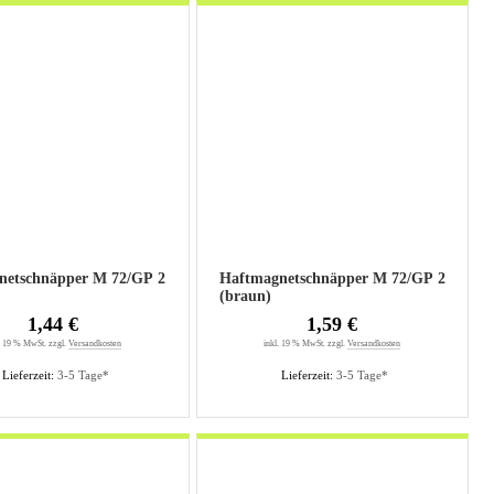
netschnäpper M 72/GP 2
Haftmagnetschnäpper M 72/GP 2
(braun)
1,44 €
1,59 €
. 19 % MwSt. zzgl.
Versandkosten
inkl. 19 % MwSt. zzgl.
Versandkosten
Lieferzeit:
3-5 Tage*
Lieferzeit:
3-5 Tage*