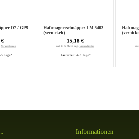
pper D7 / GP9
Haftmagnetschnäpper LM 5402
Haftmag
(vernickelt)
(vernicke
 €
15,18 €
.
Versandkosten
inkl. 19 % MwSt. zzgl.
Versandkosten
inkl
-5 Tage*
Lieferzeit:
4-7 Tage*
..
Informationen