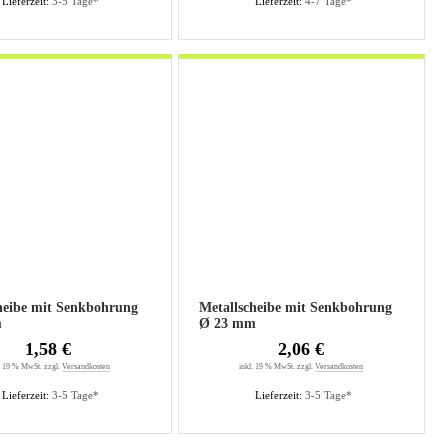
Lieferzeit:
3-5 Tage*
Lieferzeit:
4-7 Tage*
heibe mit Senkbohrung
Metallscheibe mit Senkbohrung
m
Ø 23 mm
1,58 €
2,06 €
. 19 % MwSt. zzgl.
Versandkosten
inkl. 19 % MwSt. zzgl.
Versandkosten
Lieferzeit:
3-5 Tage*
Lieferzeit:
3-5 Tage*