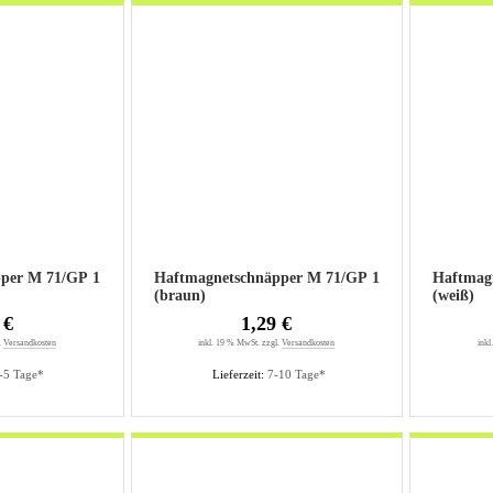
per M 71/GP 1
Haftmagnetschnäpper M 71/GP 1
Haftmag
(braun)
(weiß)
 €
1,29 €
.
Versandkosten
inkl. 19 % MwSt. zzgl.
Versandkosten
inkl
-5 Tage*
Lieferzeit:
7-10 Tage*