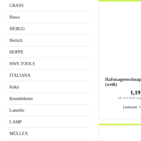
GRASS
Hawa
HEBGO
Hettich
HOPPE
HWS TOOLS
ITALIANA
Haftmagnetschnäp
(weiß)
Keku
1,19
Kesseböhmer
inkl. 19 % MwSt. zzgl
Lieferzeit:
3
Lamello
LAMP
MÜLLEX