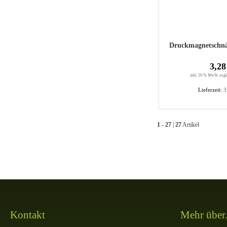
Druckmagnetschnä
3,28
inkl. 19 % MwSt. zzgl
Lieferzeit:
3
1
-
27
|
27
Artikel
Kontakt
Mehr über.