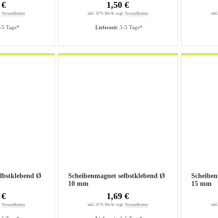
 €
1,50 €
.
Versandkosten
inkl. 19 % MwSt. zzgl.
Versandkosten
inkl
-5 Tage*
Lieferzeit:
3-5 Tage*
lbstklebend Ø
Scheibenmagnet selbstklebend Ø
Scheiben
10 mm
15 mm
 €
1,69 €
.
Versandkosten
inkl. 19 % MwSt. zzgl.
Versandkosten
inkl