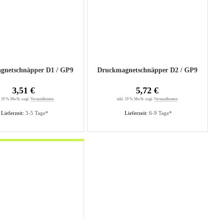
gnetschnäpper D1 / GP9
Druckmagnetschnäpper D2 / GP9
3,51 €
5,72 €
. 19 % MwSt. zzgl.
Versandkosten
inkl. 19 % MwSt. zzgl.
Versandkosten
Lieferzeit:
3-5 Tage*
Lieferzeit:
6-9 Tage*