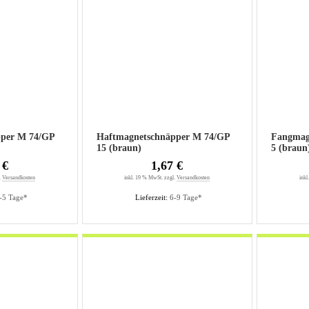
pper M 74/GP
Haftmagnetschnäpper M 74/GP
Fangmag
15 (braun)
5 (braun
 €
1,67 €
.
Versandkosten
inkl. 19 % MwSt. zzgl.
Versandkosten
inkl
-5 Tage*
Lieferzeit:
6-9 Tage*