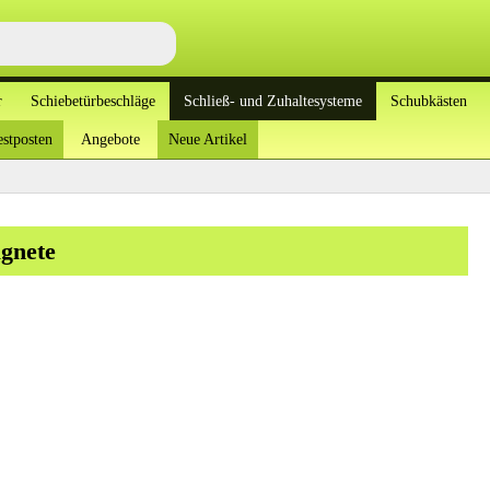
r
Schiebetürbeschläge
Schließ- und Zuhaltesysteme
Schubkästen
stposten
Angebote
Neue Artikel
gnete