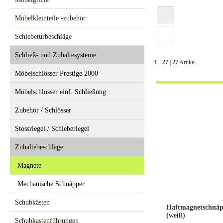
Möbelkleinteile -zubehör
Schiebetürbeschläge
Schließ- und Zuhaltesysteme
1
-
27
|
27
Artikel
Möbelschlösser Prestige 2000
Möbelschlösser einf. Schließung
Zubehör / Schlösser
Stossriegel / Schieberiegel
Zuhaltebeschläge
Magnete
Mechanische Schnäpper
Schubkästen
Haftmagnetschnäp
(weiß)
Schubkastenführungen