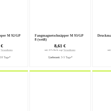
pper M 92/GP
Fangmagnetschnäpper M 93/GP
Druckma
8 (weiß)
 €
8,61 €
.
Versandkosten
inkl. 19 % MwSt. zzgl.
Versandkosten
inkl
-10 Tage*
Lieferzeit:
3-5 Tage*