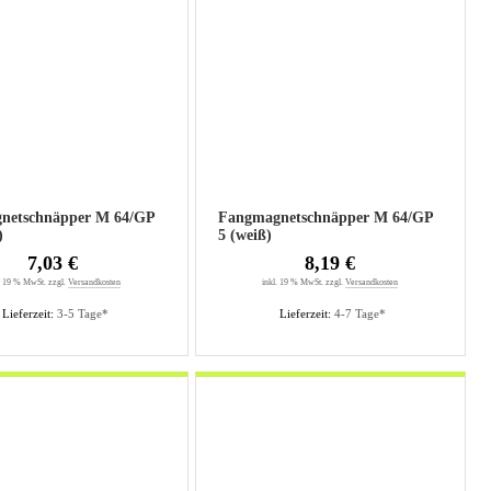
netschnäpper M 64/GP
Fangmagnetschnäpper M 64/GP
)
5 (weiß)
7,03 €
8,19 €
. 19 % MwSt. zzgl.
Versandkosten
inkl. 19 % MwSt. zzgl.
Versandkosten
Lieferzeit:
3-5 Tage*
Lieferzeit:
4-7 Tage*