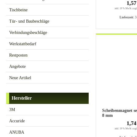
1,57
inkl. 19 % MwSt. zzgl
Tischbeine
Lieferzeit:
3
Tür- und Baubeschläge
Verbindungsbeschläge
Werkstattbedarf
Restposten
Angebote
Neue Artikel
Hersteller
3M
Scheibenmagnet se
8 mm
Accuride
1,74
inkl. 19 % MwSt. zzgl
ANUBA