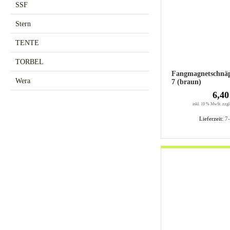
SSF
Stern
TENTE
TORBEL
Fangmagnetschnä
Wera
7 (braun)
6,40
inkl. 19 % MwSt. zzgl
Lieferzeit:
7