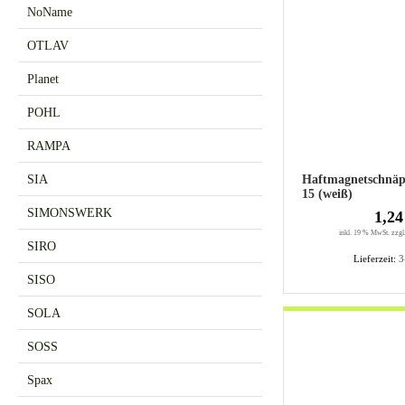
NoName
OTLAV
Planet
POHL
RAMPA
SIA
Haftmagnetschnä
15 (weiß)
SIMONSWERK
1,24
inkl. 19 % MwSt. zzgl
SIRO
Lieferzeit:
3
SISO
SOLA
SOSS
Spax