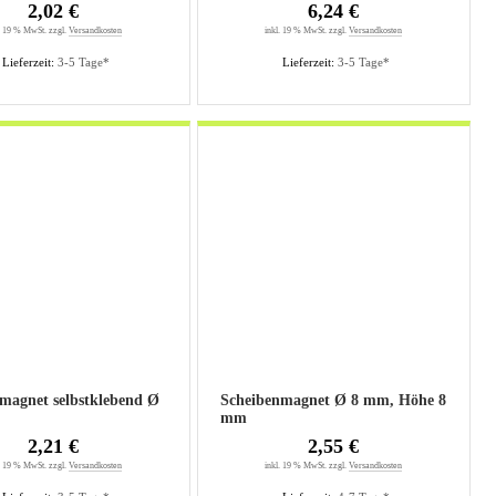
2,02 €
6,24 €
. 19 % MwSt. zzgl.
Versandkosten
inkl. 19 % MwSt. zzgl.
Versandkosten
Lieferzeit:
3-5 Tage*
Lieferzeit:
3-5 Tage*
magnet selbstklebend Ø
Scheibenmagnet Ø 8 mm, Höhe 8
mm
2,21 €
2,55 €
. 19 % MwSt. zzgl.
Versandkosten
inkl. 19 % MwSt. zzgl.
Versandkosten