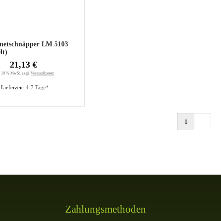
netschnäpper LM 5103
lt)
21,13 €
. 19 % MwSt. zzgl.
Versandkosten
Lieferzeit:
4-7 Tage*
1
Zahlungsmethoden