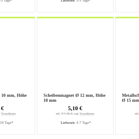
-5 Tage*
Lieferzeit:
3-5 Tage*
Ø 10 mm, Höhe
Scheibenmagnet Ø 12 mm, Höhe
Metallsc
10 mm
Ø 15 m
 €
5,10 €
.
Versandkosten
inkl. 19 % MwSt. zzgl.
Versandkosten
inkl
-10 Tage*
Lieferzeit:
4-7 Tage*