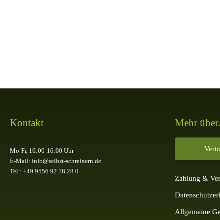
10,77 €
inkl. 19 % MwSt. zzgl.
Versandkosten
Lieferzeit:
3-5 Tage*
Kontakt
Mehr über.
Vert
Mo-Fr, 10:00-16:00 Uhr
E-Mail: info@selbst-schreinern.de
Tel.: +49 9556 92 18 28 0
Zahlung & Ve
Datenschutzer
Allgemeine Ge