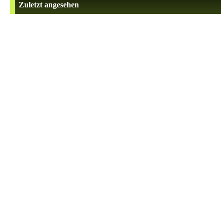
Zuletzt angesehen
Direktbefestigungsschraube 6,3 x 11,5 Torx20 (100 St.)