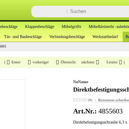
enbeschläge
Klappenbeschläge
Möbelgriffe
Möbelkleinteile -zubehö
Tür- und Baubeschläge
Verbindungsbeschläge
Werkstattbedarf
Re
5603
|
Erster
vorheriger
Übersicht
nächster
Letzter
|
NoName
Direktbefestigungssch
|
Rezension schreibe
(0)
Art.Nr.:
4855603
Direktbefestigungsschraube 6,3 x