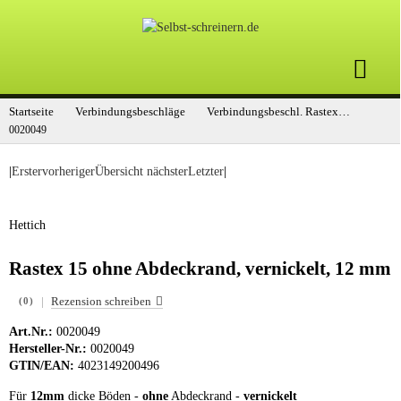
Startseite
Verbindungsbeschläge
Verbindungsbeschl. Rastex 15
0020049
|
Erster
vorheriger
Übersicht
nächster
Letzter
|
Hettich
Rastex 15 ohne Abdeckrand, vernickelt, 12 mm
|
Rezension schreiben
(0)
Art.Nr.:
0020049
Hersteller-Nr.:
0020049
GTIN/EAN:
4023149200496
Für
12mm
dicke Böden -
ohne
Abdeckrand -
vernickelt