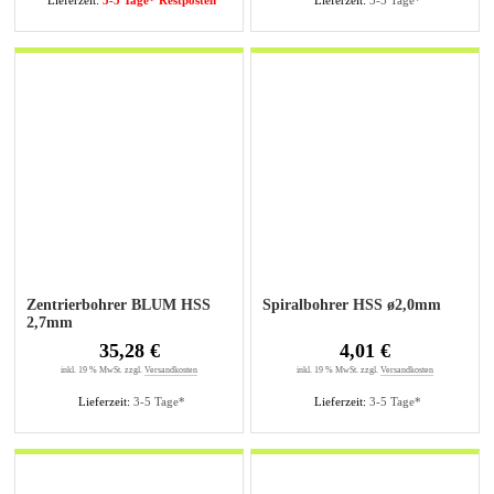
Lieferzeit:
3-5 Tage* Restposten
Lieferzeit:
3-5 Tage*
Zentrierbohrer BLUM HSS
Spiralbohrer HSS ø2,0mm
2,7mm
35,28 €
4,01 €
inkl. 19 % MwSt. zzgl.
Versandkosten
inkl. 19 % MwSt. zzgl.
Versandkosten
Lieferzeit:
3-5 Tage*
Lieferzeit:
3-5 Tage*