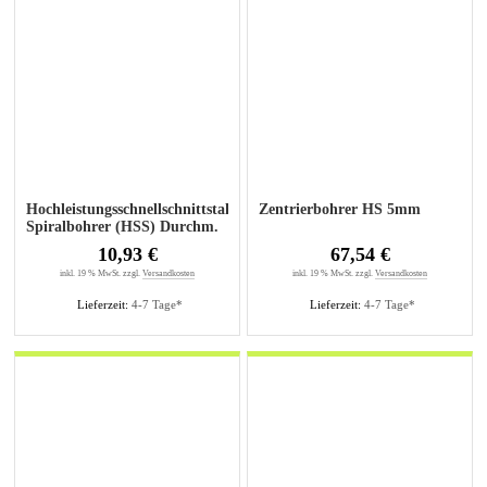
Hochleistungsschnellschnittstahl-
Zentrierbohrer HS 5mm
Spiralbohrer (HSS) Durchm.
5mm
10,93 €
67,54 €
inkl. 19 % MwSt. zzgl.
Versandkosten
inkl. 19 % MwSt. zzgl.
Versandkosten
Lieferzeit:
4-7 Tage*
Lieferzeit:
4-7 Tage*