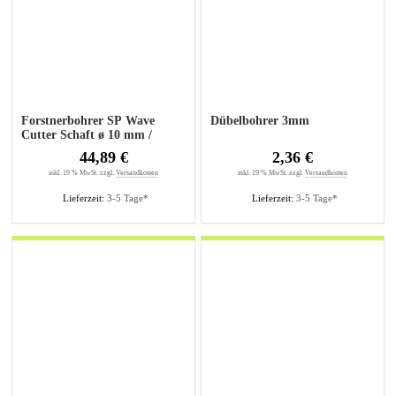
Forstnerbohrer SP Wave
Dübelbohrer 3mm
Cutter Schaft ø 10 mm /
Bohrer ø 35 mm
44,89 €
2,36 €
inkl. 19 % MwSt. zzgl.
Versandkosten
inkl. 19 % MwSt. zzgl.
Versandkosten
Lieferzeit:
3-5 Tage*
Lieferzeit:
3-5 Tage*