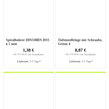
Spiralbohrer DIN338RN HSS
Tiefenstellringe mit Schraube,
ø 5 mm
Grösse 4
1,38 €
8,87 €
inkl. 19 % MwSt. zzgl.
Versandkosten
inkl. 19 % MwSt. zzgl.
Versandkosten
Lieferzeit:
3-5 Tage*
Lieferzeit:
3-5 Tage*