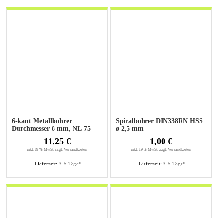
6-kant Metallbohrer
Spiralbohrer DIN338RN HSS
Durchmesser 8 mm, NL 75
ø 2,5 mm
mm, GL 117 mm
11,25 €
1,00 €
inkl. 19 % MwSt. zzgl.
Versandkosten
inkl. 19 % MwSt. zzgl.
Versandkosten
Lieferzeit:
3-5 Tage*
Lieferzeit:
3-5 Tage*