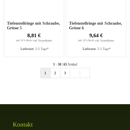
Tiefenstellringe mit Schraube,
Tiefenstellringe mit Schraube,
Grösse 5
Grösse 6
8,81 €
9,64 €
inkl. 19 % MwSt. zzgl.
Versandkosten
inkl. 19 % MwSt. zzgl.
Versandkosten
Lieferzeit:
3-5 Tage*
Lieferzeit:
3-5 Tage*
1
-
30
|
65
Artikel
1
2
3
Kontakt