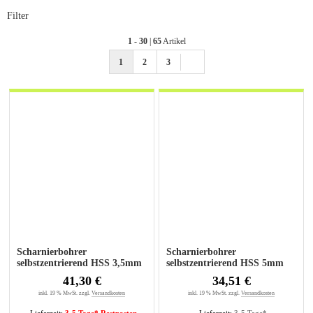
Filter
1
-
30
|
65
Artikel
1
2
3
Scharnierbohrer
Scharnierbohrer
selbstzentrierend HSS 3,5mm
selbstzentrierend HSS 5mm
41,30 €
34,51 €
inkl. 19 % MwSt. zzgl.
Versandkosten
inkl. 19 % MwSt. zzgl.
Versandkosten