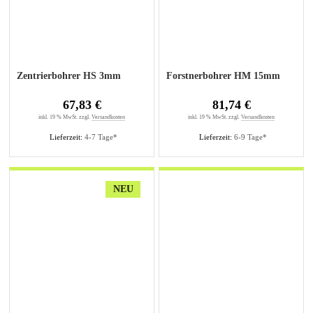
Zentrierbohrer HS 3mm
Forstnerbohrer HM 15mm
67,83 €
81,74 €
inkl. 19 % MwSt. zzgl.
Versandkosten
inkl. 19 % MwSt. zzgl.
Versandkosten
Lieferzeit:
4-7 Tage*
Lieferzeit:
6-9 Tage*
NEU