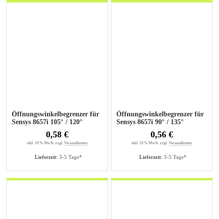
Öffnungswinkelbegrenzer für
Öffnungswinkelbegrenzer für
Sensys 8657i 105° / 120°
Sensys 8657i 90° / 135°
0,58 €
0,56 €
inkl. 19 % MwSt. zzgl.
Versandkosten
inkl. 19 % MwSt. zzgl.
Versandkosten
Lieferzeit:
3-5 Tage*
Lieferzeit:
3-5 Tage*