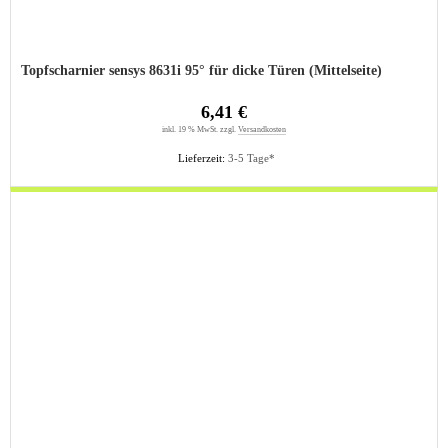
Topfscharnier sensys 8631i 95° für dicke Türen (Mittelseite)
6,41 €
inkl. 19 % MwSt. zzgl.
Versandkosten
Lieferzeit:
3-5 Tage*