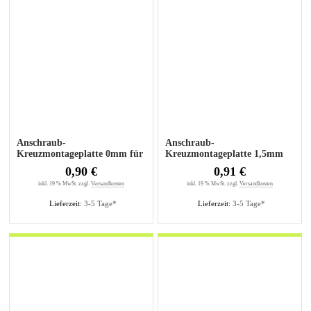
Anschraub-
Anschraub-
Kreuzmontageplatte 0mm für
Kreuzmontageplatte 1,5mm
Senkholzschrauben
für Senkholzschrauben
0,90 €
0,91 €
inkl. 19 % MwSt. zzgl.
Versandkosten
inkl. 19 % MwSt. zzgl.
Versandkosten
Lieferzeit:
3-5 Tage*
Lieferzeit:
3-5 Tage*