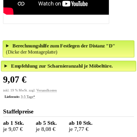
Berechnungshilfe zum Festlegen der Distanz "D"
(Dicke der Montageplatte)
Empfehlung zur Scharnieranzahl je Möbeltüre.
9,07 €
inkl. 19 % MwSt. zzgl.
Versandkosten
Lieferzeit:
3-5 Tage*
Staffelpreise
ab 1 Stk.
ab 5 Stk.
ab 10 Stk.
je 9,07 €
je 8,08 €
je 7,77 €