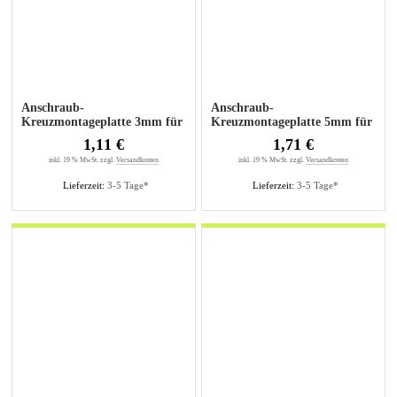
Anschraub-
Anschraub-
Kreuzmontageplatte 3mm für
Kreuzmontageplatte 5mm für
Senkholzschrauben
Senkholzschrauben
1,11 €
1,71 €
inkl. 19 % MwSt. zzgl.
Versandkosten
inkl. 19 % MwSt. zzgl.
Versandkosten
Lieferzeit:
3-5 Tage*
Lieferzeit:
3-5 Tage*