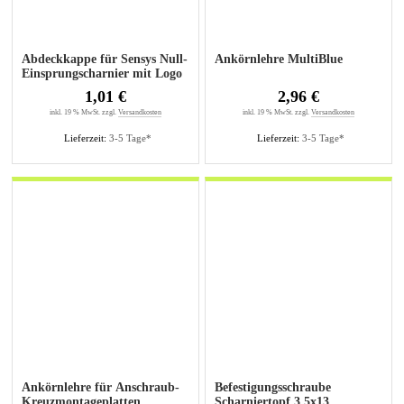
Abdeckkappe für Sensys Null-
Ankörnlehre MultiBlue
Einsprungscharnier mit Logo
1,01 €
2,96 €
inkl. 19 % MwSt. zzgl.
Versandkosten
inkl. 19 % MwSt. zzgl.
Versandkosten
Lieferzeit:
3-5 Tage*
Lieferzeit:
3-5 Tage*
Ankörnlehre für Anschraub-
Befestigungsschraube
Kreuzmontageplatten
Scharniertopf 3,5x13