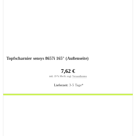
Topfscharnier sensys 8657i 165° (Außenseite)
7,62 €
inkl. 19 % MwSt. zzgl.
Versandkosten
Lieferzeit:
3-5 Tage*