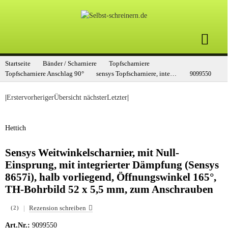
Startseite
Bänder / Scharniere
Topfscharniere
Topfscharniere Anschlag 90°
sensys Topfscharniere, integrierte Dämpfung
9099550
|
Erster
vorheriger
Übersicht
nächster
Letzter
|
Hettich
Sensys Weitwinkelscharnier, mit Null-
Einsprung, mit integrierter Dämpfung (Sensys
8657i), halb vorliegend, Öffnungswinkel 165°,
TH-Bohrbild 52 x 5,5 mm, zum Anschrauben
|
Rezension schreiben
(2)
Art.Nr.:
9099550