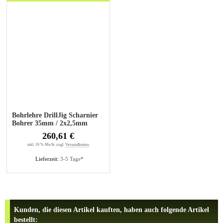
Bohrlehre DrillJig Scharnier
Bohrer 35mm / 2x2,5mm
260,61 €
inkl. 19 % MwSt. zzgl.
Versandkosten
Lieferzeit:
3-5 Tage*
Kunden, die diesen Artikel kauften, haben auch folgende Artikel
bestellt: