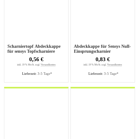
Scharniertopf Abdeckkappe
Abdeckkappe für Sensys Null-
für sensys Topfscharniere
Einsprungscharnier
0,56 €
0,83 €
inkl. 19 % MwSt. zzgl.
Versandkosten
inkl. 19 % MwSt. zzgl.
Versandkosten
Lieferzeit:
3-5 Tage*
Lieferzeit:
3-5 Tage*