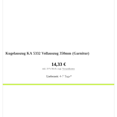
Kugelauszug KA 5332 Vollauszug 350mm (Garnitur)
14,33 €
inkl. 19 % MwSt. zzgl.
Versandkosten
Lieferzeit:
4-7 Tage*