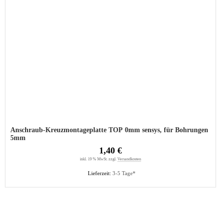
Anschraub-Kreuzmontageplatte TOP 0mm sensys, für Bohrungen
5mm
1,40 €
inkl. 19 % MwSt. zzgl.
Versandkosten
Lieferzeit:
3-5 Tage*