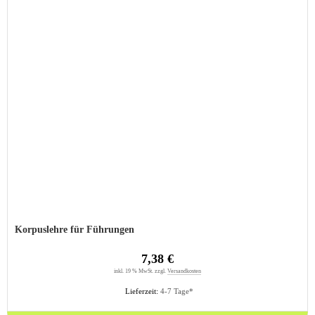
Korpuslehre für Führungen
7,38 €
inkl. 19 % MwSt. zzgl.
Versandkosten
Lieferzeit:
4-7 Tage*