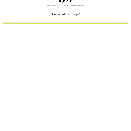
4,62 €
inkl. 19 % MwSt. zzgl.
Versandkosten
Lieferzeit:
3-5 Tage*