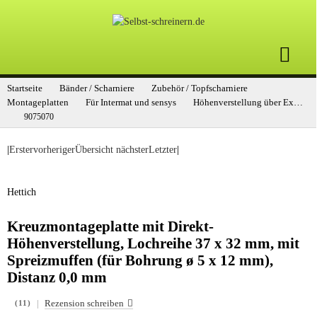
Startseite
Bänder / Scharniere
Zubehör / Topfscharniere
Montageplatten
Für Intermat und sensys
Höhenverstellung über Exzenter
9075070
|
Erster
vorheriger
Übersicht
nächster
Letzter
|
Hettich
Kreuzmontageplatte mit Direkt-
Höhenverstellung, Lochreihe 37 x 32 mm, mit
Spreizmuffen (für Bohrung ø 5 x 12 mm),
Distanz 0,0 mm
|
Rezension schreiben
(11)