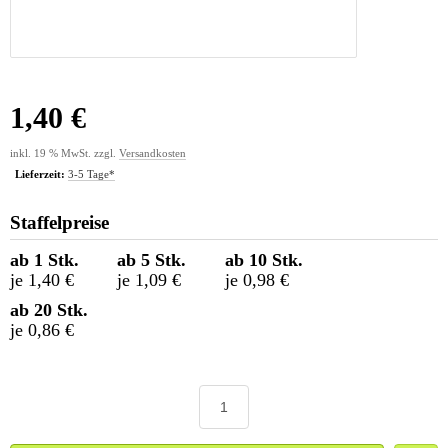
1,40 €
inkl. 19 % MwSt. zzgl.
Versandkosten
Lieferzeit:
3-5 Tage*
Staffelpreise
ab 1 Stk.
ab 5 Stk.
ab 10 Stk.
je 1,40 €
je 1,09 €
je 0,98 €
ab 20 Stk.
je 0,86 €