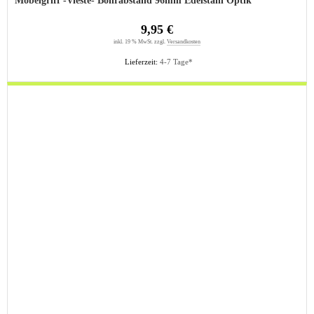
Möbelgriff -Vieste- Bohrabstand 96mm Edelstahl Optik
9,95 €
inkl. 19 % MwSt. zzgl.
Versandkosten
Lieferzeit:
4-7 Tage*