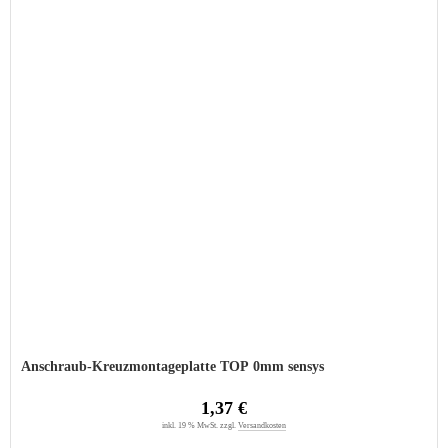
Anschraub-Kreuzmontageplatte TOP 0mm sensys
1,37 €
inkl. 19 % MwSt. zzgl.
Versandkosten