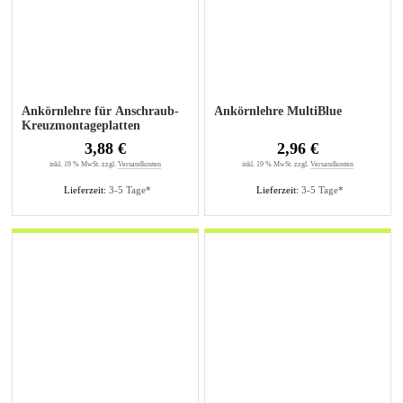
Ankörnlehre für Anschraub-
Ankörnlehre MultiBlue
Kreuzmontageplatten
3,88 €
2,96 €
inkl. 19 % MwSt. zzgl.
Versandkosten
inkl. 19 % MwSt. zzgl.
Versandkosten
Lieferzeit:
3-5 Tage*
Lieferzeit:
3-5 Tage*