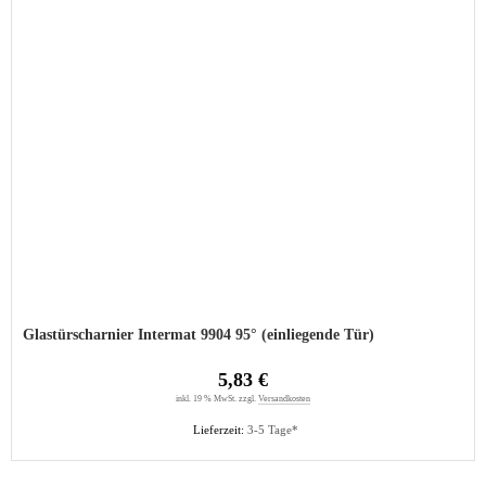
Glastürscharnier Intermat 9904 95° (einliegende Tür)
5,83 €
inkl. 19 % MwSt. zzgl.
Versandkosten
Lieferzeit:
3-5 Tage*