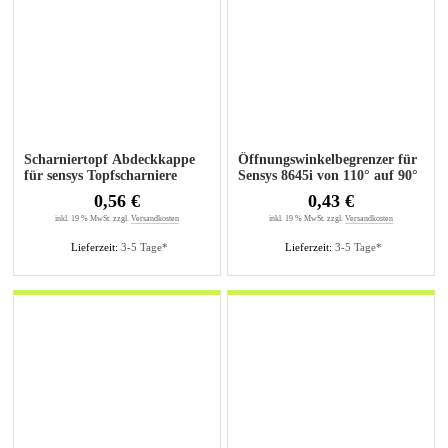
Scharniertopf Abdeckkappe
Öffnungswinkelbegrenzer für
für sensys Topfscharniere
Sensys 8645i von 110° auf 90°
0,56 €
0,43 €
inkl. 19 % MwSt. zzgl.
Versandkosten
inkl. 19 % MwSt. zzgl.
Versandkosten
Lieferzeit:
3-5 Tage*
Lieferzeit:
3-5 Tage*