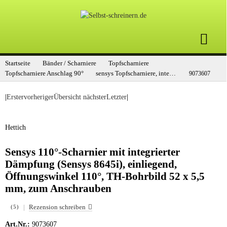
Startseite
Bänder / Scharniere
Topfscharniere
Topfscharniere Anschlag 90°
sensys Topfscharniere, integrierte Dämpfung
9073607
|
Erster
vorheriger
Übersicht
nächster
Letzter
|
Hettich
Sensys 110°-Scharnier mit integrierter
Dämpfung (Sensys 8645i), einliegend,
Öffnungswinkel 110°, TH-Bohrbild 52 x 5,5
mm, zum Anschrauben
|
Rezension schreiben
(5)
Art.Nr.:
9073607