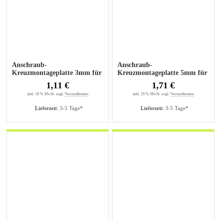
Anschraub-
Anschraub-
Kreuzmontageplatte 3mm für
Kreuzmontageplatte 5mm für
Senkholzschrauben
Senkholzschrauben
1,11 €
1,71 €
inkl. 19 % MwSt. zzgl.
Versandkosten
inkl. 19 % MwSt. zzgl.
Versandkosten
Lieferzeit:
3-5 Tage*
Lieferzeit:
3-5 Tage*