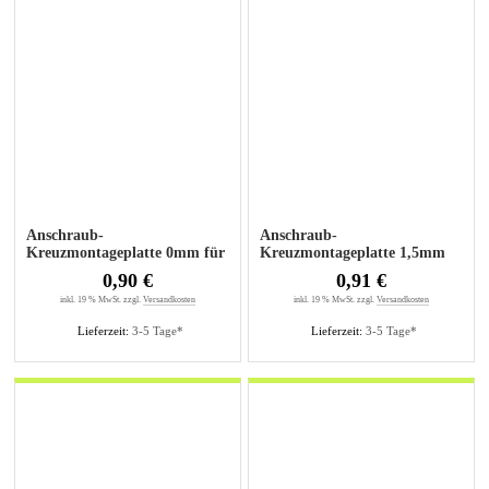
Anschraub-
Anschraub-
Kreuzmontageplatte 0mm für
Kreuzmontageplatte 1,5mm
Senkholzschrauben
für Senkholzschrauben
0,90 €
0,91 €
inkl. 19 % MwSt. zzgl.
Versandkosten
inkl. 19 % MwSt. zzgl.
Versandkosten
Lieferzeit:
3-5 Tage*
Lieferzeit:
3-5 Tage*