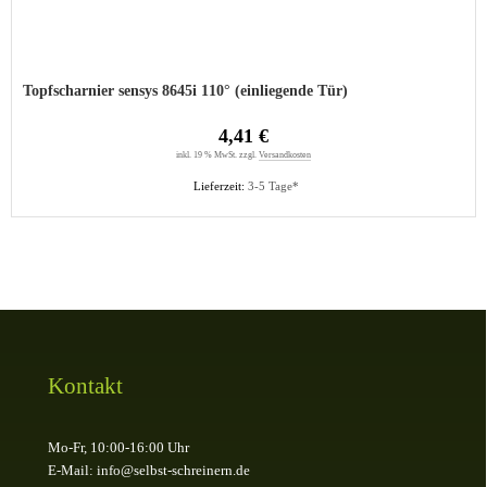
Topfscharnier sensys 8645i 110° (einliegende Tür)
4,41 €
inkl. 19 % MwSt. zzgl.
Versandkosten
Lieferzeit:
3-5 Tage*
Kontakt
Mo-Fr, 10:00-16:00 Uhr
E-Mail: info@selbst-schreinern.de