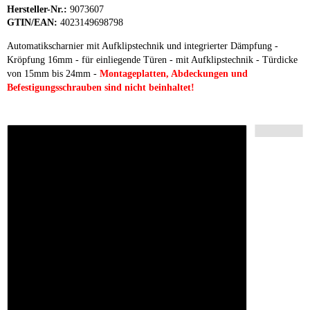
Hersteller-Nr.:
9073607
GTIN/EAN:
4023149698798
Automatikscharnier mit Aufklipstechnik und integrierter Dämpfung -
Kröpfung 16mm - für einliegende Türen - mit Aufklipstechnik - Türdicke
von 15mm bis 24mm -
Montageplatten, Abdeckungen und
Befestigungsschrauben sind nicht beinhaltet!