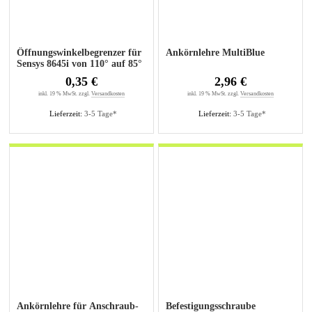
Öffnungswinkelbegrenzer für
Ankörnlehre MultiBlue
Sensys 8645i von 110° auf 85°
0,35 €
2,96 €
inkl. 19 % MwSt. zzgl.
Versandkosten
inkl. 19 % MwSt. zzgl.
Versandkosten
Lieferzeit:
3-5 Tage*
Lieferzeit:
3-5 Tage*
Ankörnlehre für Anschraub-
Befestigungsschraube