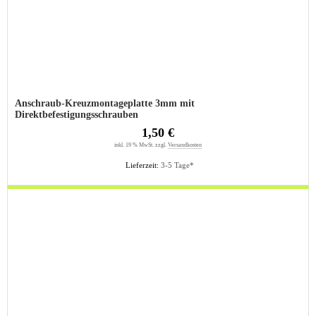
Anschraub-Kreuzmontageplatte 3mm mit
Direktbefestigungsschrauben
1,50 €
inkl. 19 % MwSt. zzgl.
Versandkosten
Lieferzeit:
3-5 Tage*