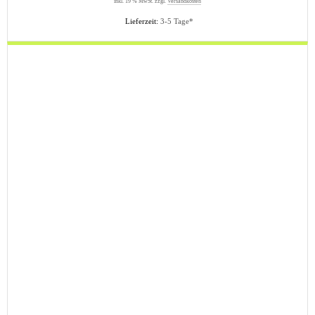
inkl. 19 % MwSt. zzgl.
Versandkosten
Lieferzeit:
3-5 Tage*