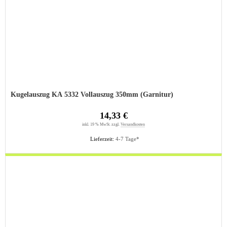
Kugelauszug KA 5332 Vollauszug 350mm (Garnitur)
14,33 €
inkl. 19 % MwSt. zzgl.
Versandkosten
Lieferzeit:
4-7 Tage*