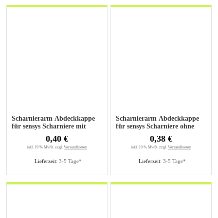
Scharnierarm Abdeckkappe
Scharnierarm Abdeckkappe
für sensys Scharniere mit
für sensys Scharniere ohne
Logo
Logo
0,40 €
0,38 €
inkl. 19 % MwSt. zzgl.
Versandkosten
inkl. 19 % MwSt. zzgl.
Versandkosten
Lieferzeit:
3-5 Tage*
Lieferzeit:
3-5 Tage*