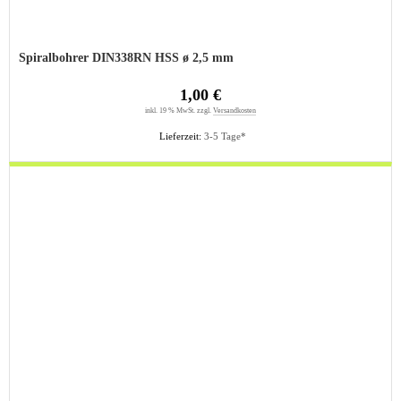
Spiralbohrer DIN338RN HSS ø 2,5 mm
1,00 €
inkl. 19 % MwSt. zzgl.
Versandkosten
Lieferzeit:
3-5 Tage*