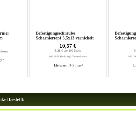
rnier
Befestigungsschraube
Befestigun
mm
Scharniertopf 3,5x13 vernickelt
Scharniertopf 3,5x16 ver
(200St.)
(200St.)
10,57 €
5,28 € pro 100 Stück
5
dkosten
inkl. 19 % MwSt. zzgl.
Versandkosten
inkl. 1
ge*
Lieferzeit:
3-5 Tage*
Li
kel bestellt: