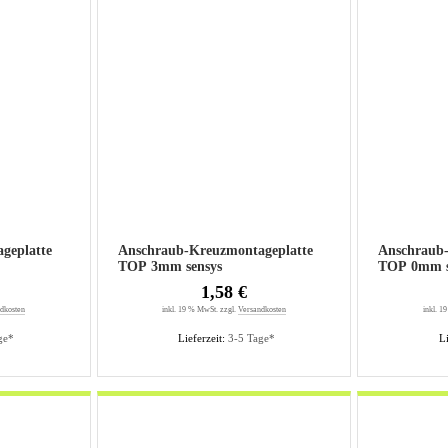
geplatte
Anschraub-Kreuzmontageplatte
Anschraub
TOP 3mm sensys
TOP 0mm s
5mm
1,58 €
dkosten
inkl. 19 % MwSt. zzgl.
Versandkosten
inkl. 1
ge*
Lieferzeit:
3-5 Tage*
Li