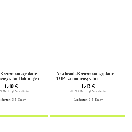
-Kreuzmontageplatte
Anschraub-Kreuzmontageplatte
ensys, für Bohrungen
TOP 1,5mm sensys, für
Bohrungen 5mm
1,40 €
1,43 €
9 % MwSt. zzgl.
Versandkosten
inkl. 19 % MwSt. zzgl.
Versandkosten
eferzeit:
3-5 Tage*
Lieferzeit:
3-5 Tage*