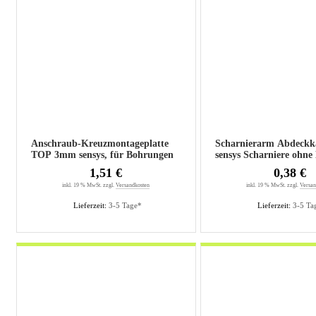
Anschraub-Kreuzmontageplatte
Scharnierarm Abdeckk
TOP 3mm sensys, für Bohrungen
sensys Scharniere ohne
5mm
1,51 €
0,38 €
inkl. 19 % MwSt. zzgl.
Versandkosten
inkl. 19 % MwSt. zzgl.
Versan
Lieferzeit:
3-5 Tage*
Lieferzeit:
3-5 Ta