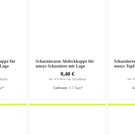
appe für
Scharnierarm Abdeckkappe für
Scharniert
 Logo
sensys Scharniere mit Logo
sensys Topf
0,40 €
dkosten
inkl. 19 % MwSt. zzgl.
Versandkosten
inkl. 1
ge*
Lieferzeit:
3-5 Tage*
Li