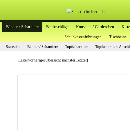
Bänder / Scharniere
Bettbeschläge
Konsolen / Garderoben
Kist
Schubkastenführungen
Tischbeine
Startseite
Bänder / Scharniere
Topfscharniere
Topfscharniere Ansch
|
Erster
vorheriger
Übersicht
nächster
Letzter
|