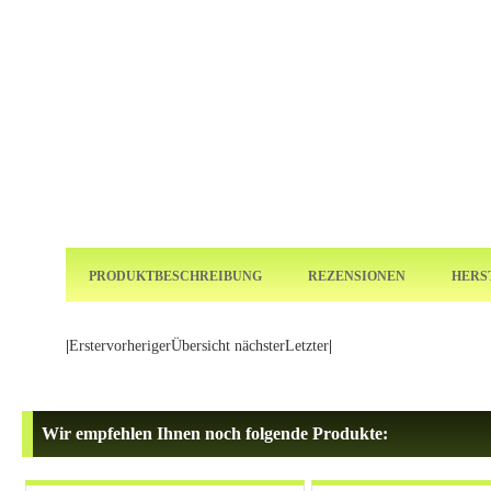
PRODUKTBESCHREIBUNG
REZENSIONEN
HERS
|
Erster
vorheriger
Übersicht
nächster
Letzter
|
Wir empfehlen Ihnen noch folgende Produkte: