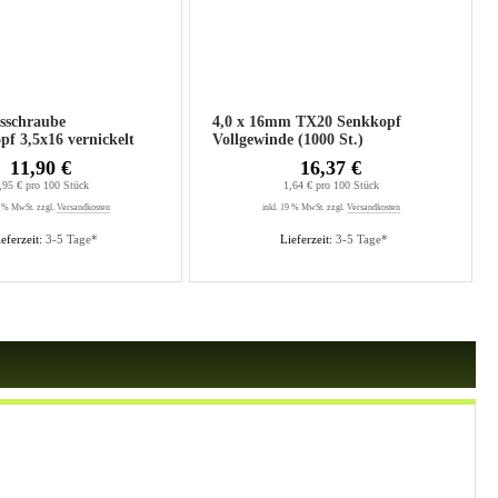
gsschraube
4,0 x 16mm TX20 Senkkopf
nickelt
Vollgewinde (1000 St.)
11,90 €
16,37 €
,95 € pro 100 Stück
1,64 € pro 100 Stück
9 % MwSt. zzgl.
Versandkosten
inkl. 19 % MwSt. zzgl.
Versandkosten
eferzeit:
3-5 Tage*
Lieferzeit:
3-5 Tage*