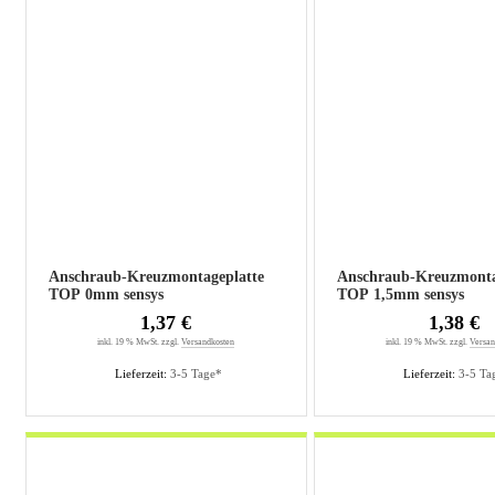
Anschraub-Kreuzmontageplatte
Anschraub-Kreuzmonta
TOP 0mm sensys
TOP 1,5mm sensys
1,37 €
1,38 €
inkl. 19 % MwSt. zzgl.
Versandkosten
inkl. 19 % MwSt. zzgl.
Versan
Lieferzeit:
3-5 Tage*
Lieferzeit:
3-5 Ta