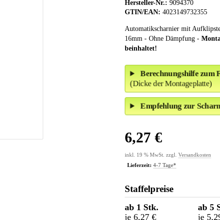
Hersteller-Nr.:
9094370
GTIN/EAN:
4023149732355
Automatikscharnier mit Aufklips
16mm - Ohne Dämpfung -
Monta
beinhaltet!
Berechnungshilfe zum F
(Dicke der Montageplatte)
Empfehlung zur Scharni
6,27 €
inkl. 19 % MwSt. zzgl.
Versandkosten
Lieferzeit:
4-7 Tage*
Staffelpreise
ab 1 Stk.
ab 5 
je 6,27 €
je 5,2