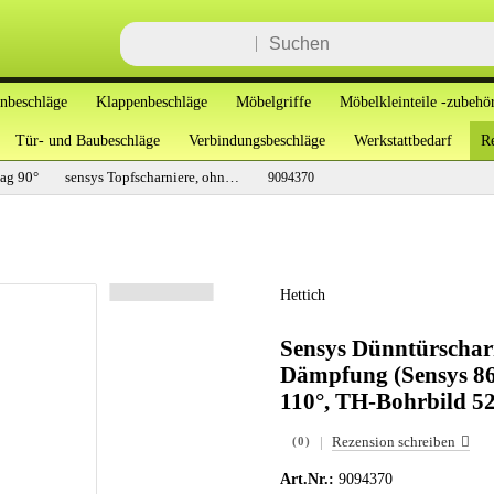
enbeschläge
Klappenbeschläge
Möbelgriffe
Möbelkleinteile -zubehö
Tür- und Baubeschläge
Verbindungsbeschläge
Werkstattbedarf
Re
lag 90°
sensys Topfscharniere, ohne Dämpfung
9094370
Hettich
Sensys Dünntürscharn
Dämpfung (Sensys 864
110°, TH-Bohrbild 5
|
Rezension schreiben
(0)
Art.Nr.:
9094370