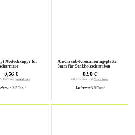
opf Abdeckkappe für
Anschraub-Kreuzmontageplatte
scharniere
0mm für Senkholzschrauben
0,56 €
0,90 €
9 % MwSt. zzgl.
Versandkosten
inkl. 19 % MwSt. zzgl.
Versandkosten
eferzeit:
3-5 Tage*
Lieferzeit:
3-5 Tage*