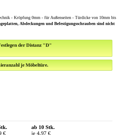
technik - Kröpfung 0mm - für Außenseiten - Türdicke von 10mm bis
geplatten, Abdeckungen und Befestigungsschrauben sind nicht
estlegen der Distanz "D"
eranzahl je Möbeltüre.
Stk.
ab 10 Stk.
9 €
je 4,97 €