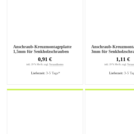
Anschraub-Kreuzmontageplatte
Anschraub-Kreuzmonta
1,5mm für Senkholzschrauben
3mm für Senkholzschr
0,91 €
1,11 €
inkl. 19 % MwSt. zzgl.
Versandkosten
inkl. 19 % MwSt. zzgl.
Versan
Lieferzeit:
3-5 Tage*
Lieferzeit:
3-5 Ta