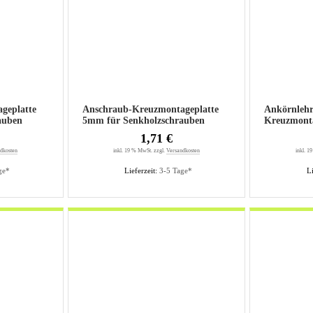
geplatte
Anschraub-Kreuzmontageplatte
Ankörnlehr
auben
5mm für Senkholzschrauben
Kreuzmonta
1,71 €
dkosten
inkl. 19 % MwSt. zzgl.
Versandkosten
inkl. 1
ge*
Lieferzeit:
3-5 Tage*
Li