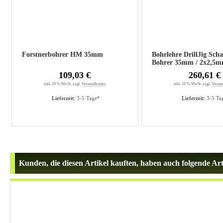
Forstnerbohrer HM 35mm
Bohrlehre DrillJig Scha
Bohrer 35mm / 2x2,5
109,03 €
260,61 €
inkl. 19 % MwSt. zzgl.
Versandkosten
inkl. 19 % MwSt. zzgl.
Versan
Lieferzeit:
3-5 Tage*
Lieferzeit:
3-5 Ta
Kunden, die diesen Artikel kauften, haben auch folgende Arti