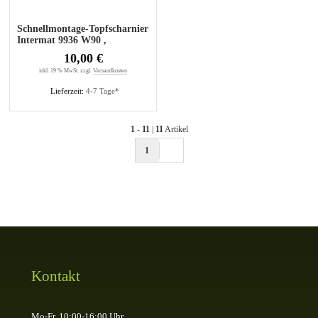
Schnellmontage-Topfscharnier
Intermat 9936 W90 ,
Stollenschränke
10,00 €
inkl. 19 % MwSt. zzgl.
Versandkosten
Lieferzeit:
4-7 Tage*
1
-
11
|
11
Artikel
1
Kontakt
Mo-Fr, 10:00-16:00 Uhr