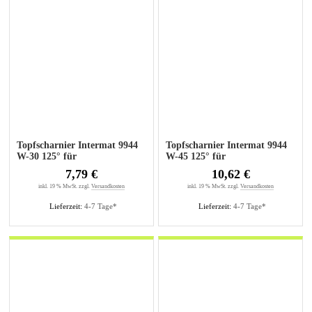
Topfscharnier Intermat 9944
Topfscharnier Intermat 9944
W-30 125° für
W-45 125° für
Negativanschläge
Negativanschläge
7,79 €
10,62 €
inkl. 19 % MwSt. zzgl.
Versandkosten
inkl. 19 % MwSt. zzgl.
Versandkosten
Lieferzeit:
4-7 Tage*
Lieferzeit:
4-7 Tage*