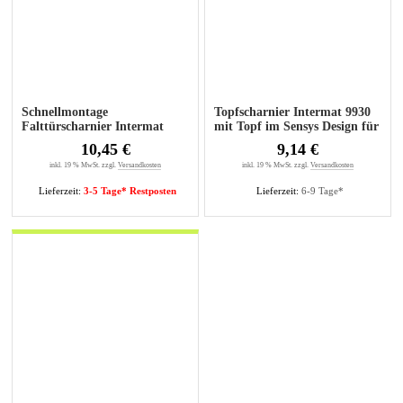
Schnellmontage
Topfscharnier Intermat 9930
Falttürscharnier Intermat
mit Topf im Sensys Design für
9930 für Eckschränke
Eckschrankfalttüren
10,45 €
9,14 €
inkl. 19 % MwSt. zzgl.
Versandkosten
inkl. 19 % MwSt. zzgl.
Versandkosten
Lieferzeit:
3-5 Tage* Restposten
Lieferzeit:
6-9 Tage*