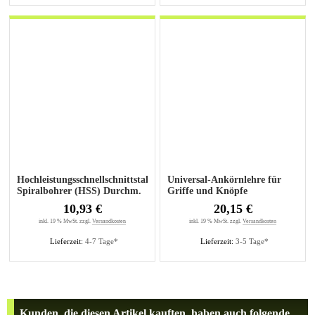
Hochleistungsschnellschnittstahl-
Universal-Ankörnlehre für
Spiralbohrer (HSS) Durchm.
Griffe und Knöpfe
5mm
10,93 €
20,15 €
inkl. 19 % MwSt. zzgl.
Versandkosten
inkl. 19 % MwSt. zzgl.
Versandkosten
Lieferzeit:
4-7 Tage*
Lieferzeit:
3-5 Tage*
Kunden, die diesen Artikel kauften, haben auch folgende