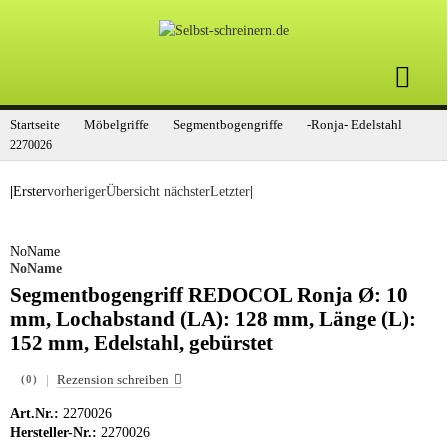
Startseite
Möbelgriffe
Segmentbogengriffe
-Ronja- Edelstahl
2270026
|
Erster
vorheriger
Übersicht
nächster
Letzter
|
NoName
NoName
Segmentbogengriff REDOCOL Ronja Ø: 10
mm, Lochabstand (LA): 128 mm, Länge (L):
152 mm, Edelstahl, gebürstet
|
Rezension schreiben
(0)
Art.Nr.:
2270026
Hersteller-Nr.:
2270026