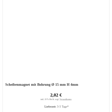
Scheibenmagnet mit Bohrung Ø 15 mm H 4mm
2,02 €
inkl. 19 % MwSt. zzgl.
Versandkosten
Lieferzeit:
3-5 Tage*