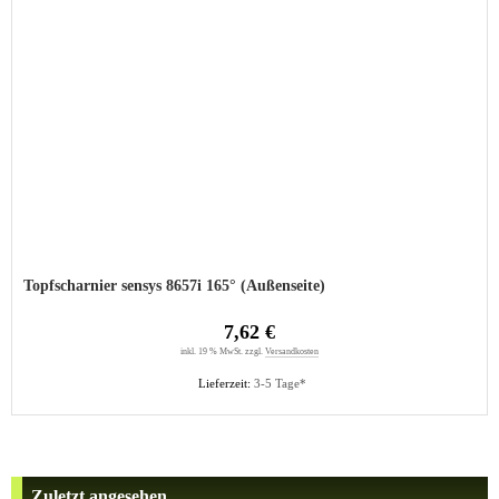
Topfscharnier sensys 8657i 165° (Außenseite)
7,62 €
inkl. 19 % MwSt. zzgl.
Versandkosten
Lieferzeit:
3-5 Tage*
Zuletzt angesehen