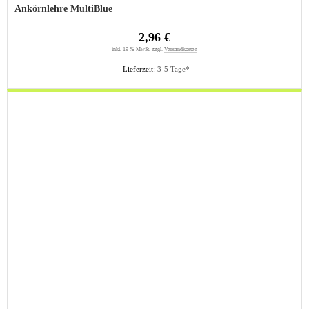
Ankörnlehre MultiBlue
2,96 €
inkl. 19 % MwSt. zzgl.
Versandkosten
Lieferzeit:
3-5 Tage*