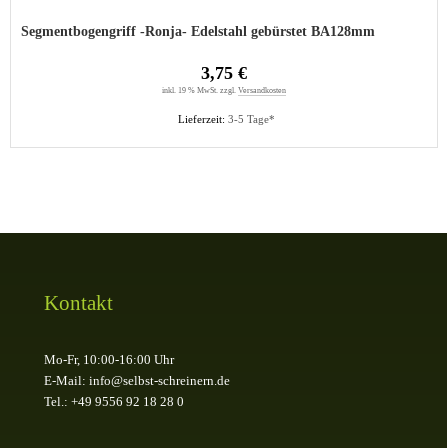
Segmentbogengriff -Ronja- Edelstahl gebürstet BA128mm
3,75 €
inkl. 19 % MwSt. zzgl.
Versandkosten
Lieferzeit:
3-5 Tage*
Kontakt
Mo-Fr, 10:00-16:00 Uhr
E-Mail: info@selbst-schreinern.de
Tel.: +49 9556 92 18 28 0