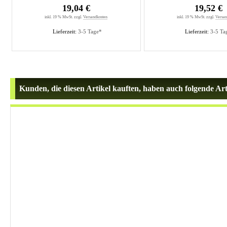
19,04 €
19,52 €
inkl. 19 % MwSt. zzgl.
Versandkosten
inkl. 19 % MwSt. zzgl.
Versan
Lieferzeit:
3-5 Tage*
Lieferzeit:
3-5 Ta
Kunden, die diesen Artikel kauften, haben auch folgende Arti