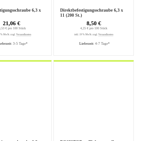
tigungsschraube 6,3 x
Direktbefestigungsschraube 6,3 x
)
11 (200 St.)
21,06 €
8,50 €
,53 € pro 100 Stück
4,25 € pro 100 Stück
9 % MwSt. zzgl.
Versandkosten
inkl. 19 % MwSt. zzgl.
Versandkosten
eferzeit:
3-5 Tage*
Lieferzeit:
4-7 Tage*