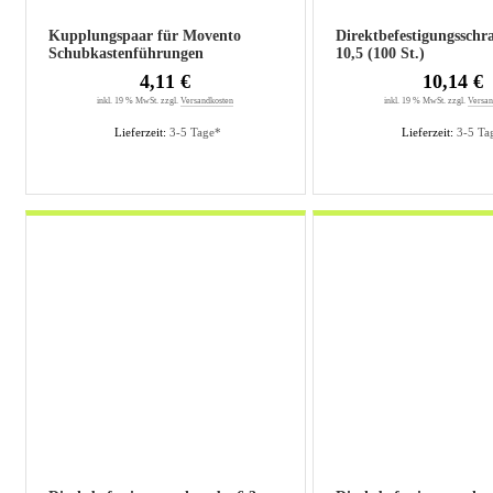
Kupplungspaar für Movento
Direktbefestigungsschr
Schubkastenführungen
10,5 (100 St.)
4,11 €
10,14 €
inkl. 19 % MwSt. zzgl.
Versandkosten
inkl. 19 % MwSt. zzgl.
Versan
Lieferzeit:
3-5 Tage*
Lieferzeit:
3-5 Ta