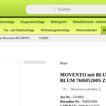
enbeschläge
Klappenbeschläge
Möbelgriffe
Möbelkleinteile -zubehö
Tür- und Baubeschläge
Verbindungsbeschläge
Werkstattbedarf
Re
Blum Movento BLUMOTION S 40kg Belastbarbeit
5116892
Blum
MOVENTO mit BLUMO
BLUM 760H5200S 
|
Rezension schreiben
(0)
Art.Nr.:
5116892
Hersteller-Nr.:
760H5200S