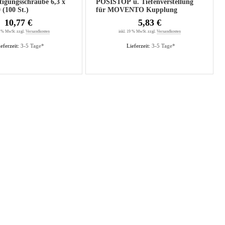
tigungsschraube 6,3 x
POSISTOP u. Tiefenverstellung
11,5 Torx20 (100 St.)
für MOVENTO Kupplung
10,77 €
5,83 €
9 % MwSt. zzgl.
Versandkosten
inkl. 19 % MwSt. zzgl.
Versandkosten
eferzeit:
3-5 Tage*
Lieferzeit:
3-5 Tage*