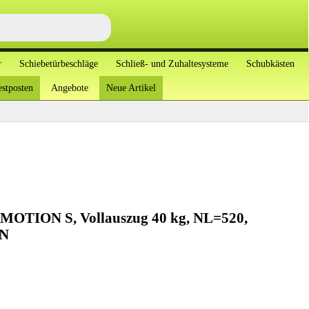
r
Schiebetürbeschläge
Schließ- und Zuhaltesysteme
Schubkästen
stposten
Angebote
Neue Artikel
TION S, Vollauszug 40 kg, NL=520,
ZN