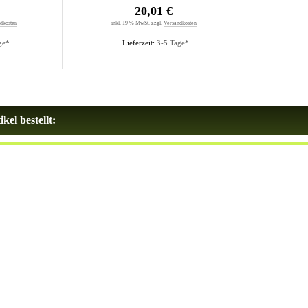
20,01 €
dkosten
inkl. 19 % MwSt. zzgl.
Versandkosten
ge*
Lieferzeit:
3-5 Tage*
kel bestellt: