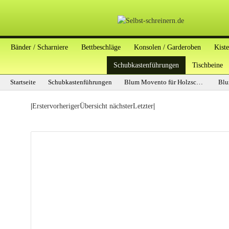
Bänder / Scharniere
Bettbeschläge
Konsolen / Garderoben
Kist
Schubkastenführungen
Tischbeine
Startseite
Schubkastenführungen
Blum Movento für Holzschubkästen
|
Erster
vorheriger
Übersicht
nächster
Letzter
|