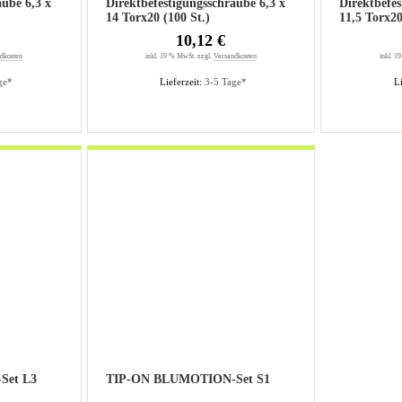
aube 6,3 x
Direktbefestigungsschraube 6,3 x
Direktbefes
14 Torx20 (100 St.)
10,12 €
dkosten
inkl. 19 % MwSt. zzgl.
Versandkosten
inkl. 1
ge*
Lieferzeit:
3-5 Tage*
Li
Set L3
TIP-ON BLUMOTION-Set S1