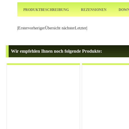
PRODUKTBESCHREIBUNG
REZENSIONEN
DOWN
|
Erster
vorheriger
Übersicht
nächster
Letzter
|
Wir empfehlen Ihnen noch folgende Produkte: