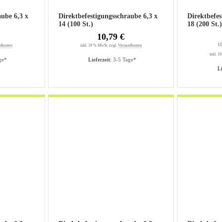
aube 6,3 x
Direktbefestigungsschraube 6,3 x
Direktbefes
14 (100 St.)
18 (200 St.
10,79 €
10
dkosten
inkl. 19 % MwSt. zzgl.
Versandkosten
inkl. 1
ge*
Lieferzeit:
3-5 Tage*
Li