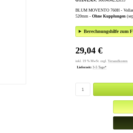
GTIN/EAN:
9009494232035
BLUM MOVENTO 760H - Vollauszug
520mm -
Ohne Kupplungen
(sep
Berechnungshilfe zum Fe
29,04 €
inkl. 19 % MwSt. zzgl.
Versandkosten
Lieferzeit:
3-5 Tage*