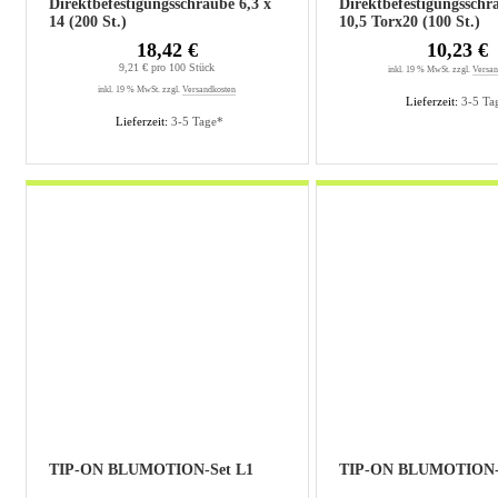
Direktbefestigungsschraube 6,3 x
Direktbefestigungsschr
14 (200 St.)
10,5 Torx20 (100 St.)
18,42 €
10,23 €
9,21 € pro 100 Stück
inkl. 19 % MwSt. zzgl.
Versan
inkl. 19 % MwSt. zzgl.
Versandkosten
Lieferzeit:
3-5 Ta
Lieferzeit:
3-5 Tage*
TIP-ON BLUMOTION-Set L1
TIP-ON BLUMOTION-