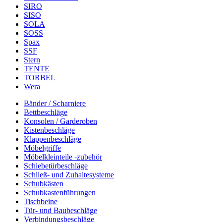
SIRO
SISO
SOLA
SOSS
Spax
SSF
Stern
TENTE
TORBEL
Wera
Bänder / Scharniere
Bettbeschläge
Konsolen / Garderoben
Kistenbeschläge
Klappenbeschläge
Möbelgriffe
Möbelkleinteile -zubehör
Schiebetürbeschläge
Schließ- und Zuhaltesysteme
Schubkästen
Schubkastenführungen
Tischbeine
Tür- und Baubeschläge
Verbindungsbeschläge