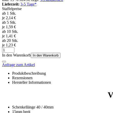
Lieferzeit:
3-5 Tage*
Staffelpreise
ab 1 Stk.
je 2,14 €
ab 5 Stk.
je 1,59 €
ab 10 Stk.
je 1,41 €
ab 20 Stk.
je 1,23 €
In den Warenkorb
In den Warenkorb
Anfrage zum Artikel
Produktbeschreibung
Rezensionen
Hersteller Informationen
V
Schenkellänge 40 / 40mm
15mm breit