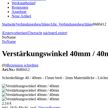
Werkstattbedarf
Restposten
Angebote
Neue Artikel
Startseite
Verbindungsbeschläge
Allg. Verbindungsbeschläge
8680412
|
Erster
vorheriger
Übersicht
nächster
Letzter
|
NoName
NoName
Verstärkungswinkel 40mm / 4
(0)
|
Rezension schreiben
Art.Nr.:
8680412
Schenkellänge 40 / 40mm - 15mm breit - 2mm Materialdicke - Löcher 
2,14 €
inkl. 19 % MwSt. zzgl.
Versandkosten