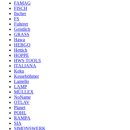
FAMAG
FISCH
fischer
FS
Fulterer
Geistlich
GRASS
Hawa
HEBGO
Hettich
HOPPE
HWS TOOLS
ITALIANA
Keku
Kesseböhmer
Lamello
LAMP
MÜLLEX
NoName
OTLAV
Planet
POHL
RAMPA
SIA
SIMONSWERK