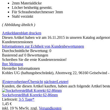
2mm Materialdicke
Löcher beidseitig gesenkt.
Für Schraubendurchmesser 3mm
Stahl verzinkt
( Abbildung ähnlich )
Artikeldatenblatt drucken
Diesen Artikel haben wir am 16.11.2015 in unseren Katalog aufgen
Kundenrezensionen
Informationen zur Echtheit von Kundenbewertungen
Durchschnittliche Bewertung: 0
Basierend auf 0 Bewertungen
Schreiben Sie die erste Kundenrezension!
Ihre Meinung
Hersteller Informationen
Kohles UG (haftungsbeschränkt), Ahornweg 22, 96160 Geiselwind -
|
Erster
vorheriger
Übersicht
nächster
Letzter
|
Kunden, die diesen Artikel kauften, haben auch folgende Artikel bestel
Sockelverstellfuß Korrekt 62-86mm
Lieferzeit:
3-5 Tage*
1,45 €
inkl. 19 % MwSt. zzgl.
Versandkosten