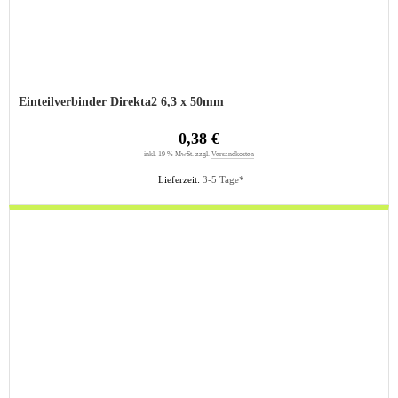
Einteilverbinder Direkta2 6,3 x 50mm
0,38 €
inkl. 19 % MwSt. zzgl.
Versandkosten
Lieferzeit:
3-5 Tage*