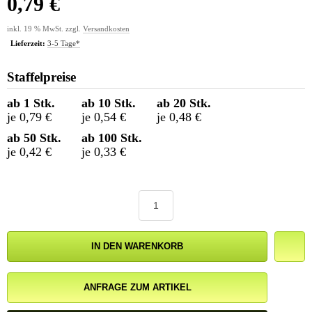
0,79 €
inkl. 19 % MwSt. zzgl.
Versandkosten
Lieferzeit:
3-5 Tage*
Staffelpreise
ab 1 Stk.
ab 10 Stk.
ab 20 Stk.
je 0,79 €
je 0,54 €
je 0,48 €
ab 50 Stk.
ab 100 Stk.
je 0,42 €
je 0,33 €
IN DEN WARENKORB
ANFRAGE ZUM ARTIKEL