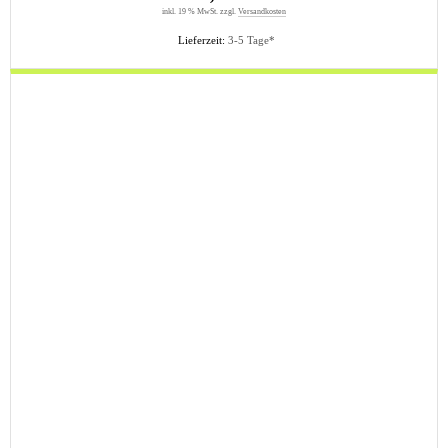
inkl. 19 % MwSt. zzgl.
Versandkosten
Lieferzeit:
3-5 Tage*