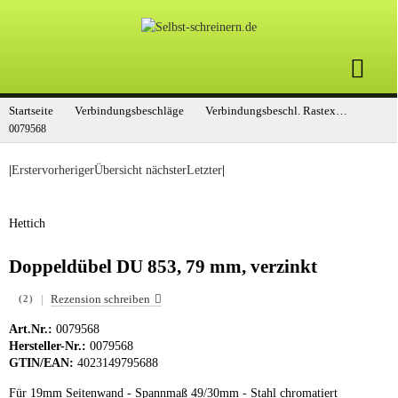
Startseite
Verbindungsbeschläge
Verbindungsbeschl. Rastex 15
0079568
|
Erster
vorheriger
Übersicht
nächster
Letzter
|
Hettich
Doppeldübel DU 853, 79 mm, verzinkt
|
Rezension schreiben
(2)
Art.Nr.:
0079568
Hersteller-Nr.:
0079568
GTIN/EAN:
4023149795688
Für 19mm Seitenwand - Spannmaß 49/30mm - Stahl chromatiert