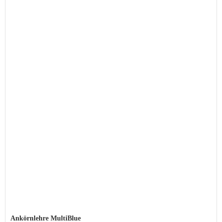
Ankörnlehre MultiBlue