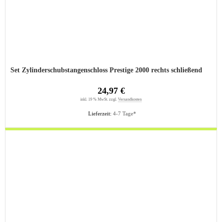
Set Zylinderschubstangenschloss Prestige 2000 rechts schließend
24,97 €
inkl. 19 % MwSt. zzgl.
Versandkosten
Lieferzeit:
4-7 Tage*