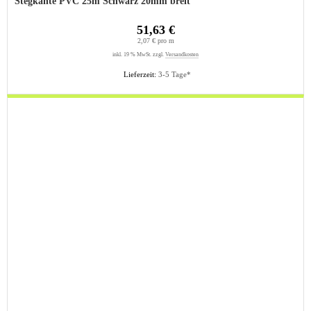
Stegkante PVC 25m Schwarz 20mm breit
51,63 €
2,07 € pro m
inkl. 19 % MwSt. zzgl.
Versandkosten
Lieferzeit:
3-5 Tage*