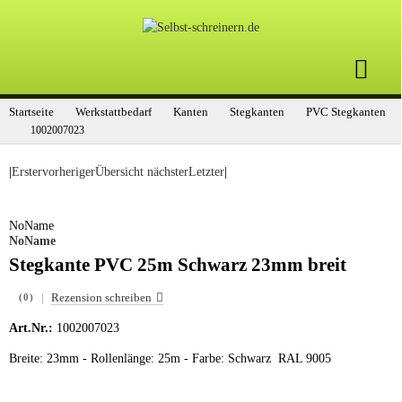
Startseite
Werkstattbedarf
Kanten
Stegkanten
PVC Stegkanten
1002007023
|
Erster
vorheriger
Übersicht
nächster
Letzter
|
NoName
NoName
Stegkante PVC 25m Schwarz 23mm breit
|
Rezension schreiben
(0)
Art.Nr.:
1002007023
Breite: 23mm - Rollenlänge: 25m - Farbe: Schwarz RAL 9005