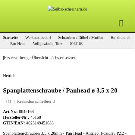
Startseite
Werkstattbedarf
Schrauben / Dübel / Muffen
Holzbereich
Pan Head
Vollgewinde, Torx
0045168
|
Erster
vorheriger
Übersicht
nächster
Letzter
|
Hettich
Spanplattenschraube / Panhead ø 3,5 x 20
|
Rezension schreiben
(0)
Art.Nr.:
0045168
Hersteller-Nr.:
45168
GTIN/EAN:
4023149451683
Spanplattenschrauben 3,5 x 20mm - Pan Head - Antrieb: Pozidriv PZ2 -