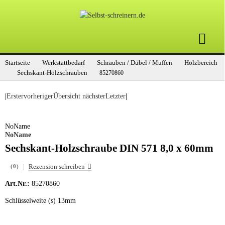
Startseite
Werkstattbedarf
Schrauben / Dübel / Muffen
Holzbereich
Sechskant-Holzschrauben
85270860
|
Erster
vorheriger
Übersicht
nächster
Letzter
|
NoName
NoName
Sechskant-Holzschraube DIN 571 8,0 x 60mm
|
Rezension schreiben
(0)
Art.Nr.:
85270860
Schlüsselweite (s) 13mm