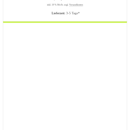
inkl. 19 % MwSt. zzgl.
Versandkosten
Lieferzeit:
3-5 Tage*