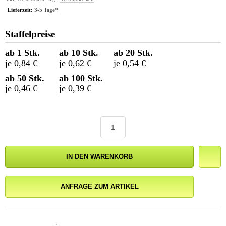
Lieferzeit:
3-5 Tage*
Staffelpreise
ab 1 Stk.
ab 10 Stk.
ab 20 Stk.
je 0,84 €
je 0,62 €
je 0,54 €
ab 50 Stk.
ab 100 Stk.
je 0,46 €
je 0,39 €
IN DEN WARENKORB
ANFRAGE ZUM ARTIKEL