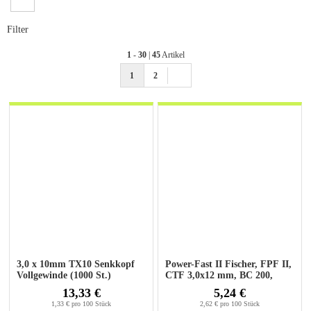
Filter
1
-
30
|
45
Artikel
1
2
3,0 x 10mm TX10 Senkkopf
Power-Fast II Fischer, FPF II,
Vollgewinde (1000 St.)
CTF 3,0x12 mm, BC 200,
Senkkopf, 200 Stück
13,33 €
5,24 €
1,33 € pro 100 Stück
2,62 € pro 100 Stück