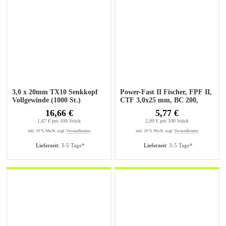
3,0 x 20mm TX10 Senkkopf
Power-Fast II Fischer, FPF II,
Vollgewinde (1000 St.)
CTF 3,0x25 mm, BC 200,
Senkkopf, 200 Stück
16,66 €
5,77 €
1,67 € pro 100 Stück
2,89 € pro 100 Stück
inkl. 19 % MwSt. zzgl.
Versandkosten
inkl. 19 % MwSt. zzgl.
Versandkosten
Lieferzeit:
3-5 Tage*
Lieferzeit:
3-5 Tage*