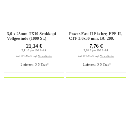
3,0 x 25mm TX10 Senkkopf
Power-Fast II Fischer, FPF II,
Vollgewinde (1000 St.)
CTF 3,0x30 mm, BC 200,
Senkkopf, 200 Stück
21,14 €
7,76 €
2,11 € pro 100 Stück
3,88 € pro 100 Stück
inkl. 19 % MwSt. zzgl.
Versandkosten
inkl. 19 % MwSt. zzgl.
Versandkosten
Lieferzeit:
3-5 Tage*
Lieferzeit:
3-5 Tage*