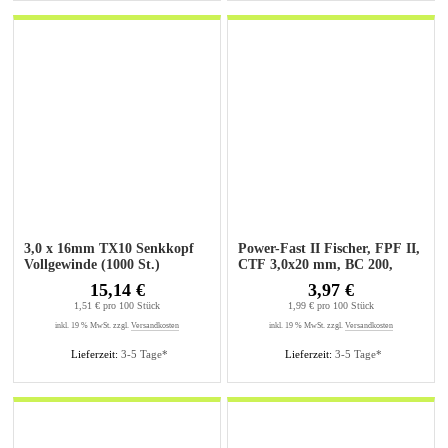
3,0 x 16mm TX10 Senkkopf
Power-Fast II Fischer, FPF II,
Vollgewinde (1000 St.)
CTF 3,0x20 mm, BC 200,
Senkkopf, 200 Stück
15,14 €
3,97 €
1,51 € pro 100 Stück
1,99 € pro 100 Stück
inkl. 19 % MwSt. zzgl.
Versandkosten
inkl. 19 % MwSt. zzgl.
Versandkosten
Lieferzeit:
3-5 Tage*
Lieferzeit:
3-5 Tage*