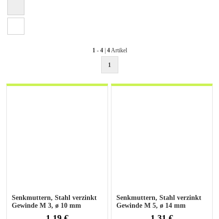
1
-
4
|
4
Artikel
1
Senkmuttern, Stahl verzinkt
Senkmuttern, Stahl verzinkt
Gewinde M 3, ø 10 mm
Gewinde M 5, ø 14 mm
1,19 €
1,31 €