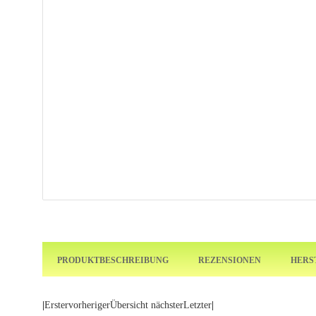
PRODUKTBESCHREIBUNG
REZENSIONEN
HERS
|
Erster
vorheriger
Übersicht
nächster
Letzter
|