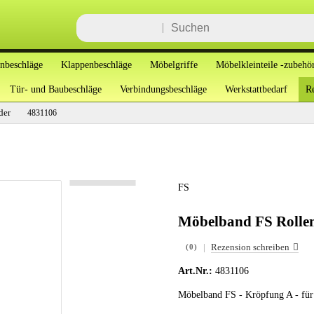
enbeschläge
Klappenbeschläge
Möbelgriffe
Möbelkleinteile -zubehö
Tür- und Baubeschläge
Verbindungsbeschläge
Werkstattbedarf
Re
der
4831106
FS
Möbelband FS Roll
|
Rezension schreiben
(0)
Art.Nr.:
4831106
Möbelband FS - Kröpfung A - für