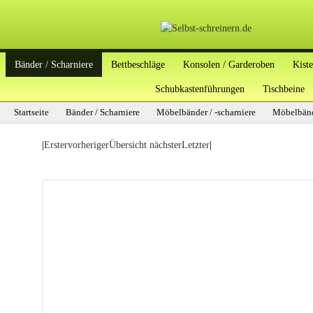
Bänder / Scharniere
Bettbeschläge
Konsolen / Garderoben
Kist
Schubkastenführungen
Tischbeine
Startseite
Bänder / Scharniere
Möbelbänder / -scharniere
Möbelbän
|
Erster
vorheriger
Übersicht
nächster
Letzter
|