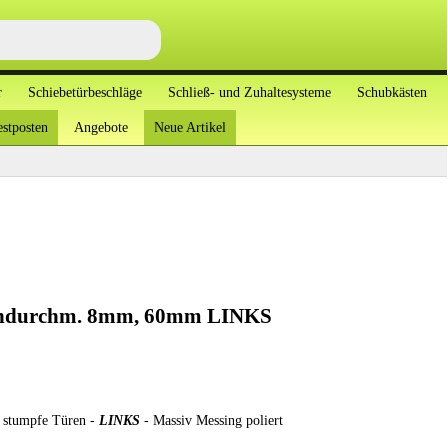
r
Schiebetürbeschläge
Schließ- und Zuhaltesysteme
Schubkästen
stposten
Angebote
Neue Artikel
endurchm. 8mm, 60mm LINKS
 stumpfe Türen -
LINKS
- Massiv Messing poliert