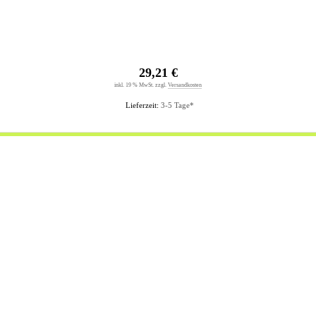
29,21 €
inkl. 19 % MwSt. zzgl.
Versandkosten
Lieferzeit:
3-5 Tage*