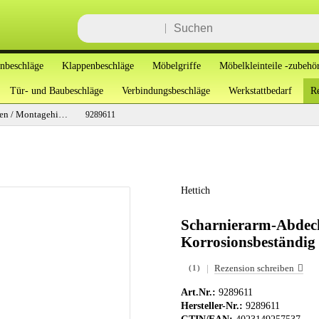
enbeschläge
Klappenbeschläge
Möbelgriffe
Möbelkleinteile -zubehö
Tür- und Baubeschläge
Verbindungsbeschläge
Werkstattbedarf
Re
Abdeckungen / Montagehilfen
9289611
Hettich
Scharnierarm-Abde
Korrosionsbeständig
|
Rezension schreiben
(1)
Art.Nr.:
9289611
Hersteller-Nr.:
9289611