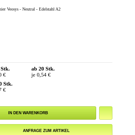
nier Veosys - Neutral - Edelstahl A2
 Stk.
ab 20 Stk.
0 €
je 0,54 €
0 Stk.
7 €
IN DEN WARENKORB
ANFRAGE ZUM ARTIKEL