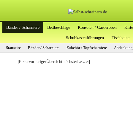
Bänder / Scharniere
Bettbeschläge
Konsolen / Garderoben
Kist
Schubkastenführungen
Tischbeine
Startseite
Bänder / Scharniere
Zubehör / Topfscharniere
|
Erster
vorheriger
Übersicht
nächster
Letzter
|