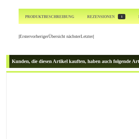
PRODUKTBESCHREIBUNG
REZENSIONEN
1
|
Erster
vorheriger
Übersicht
nächster
Letzter
|
Kunden, die diesen Artikel kauften, haben auch folgende Arti