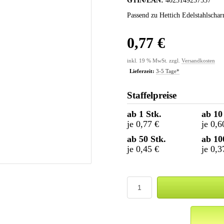
GTIN/EAN:
4023149257537
Passend zu Hettich Edelstahlschar
0,77 €
inkl. 19 % MwSt. zzgl.
Versandkosten
Lieferzeit:
3-5 Tage*
Staffelpreise
ab 1 Stk.
ab 10
je 0,77 €
je 0,6
ab 50 Stk.
ab 10
je 0,45 €
je 0,3