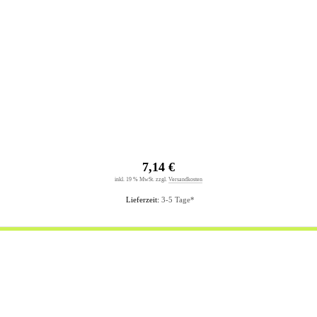
7,14 €
inkl. 19 % MwSt. zzgl.
Versandkosten
Lieferzeit:
3-5 Tage*