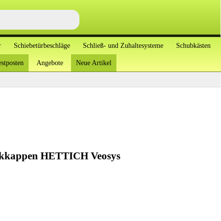
r
Schiebetürbeschläge
Schließ- und Zuhaltesysteme
Schubkästen
stposten
Angebote
Neue Artikel
ckkappen HETTICH Veosys