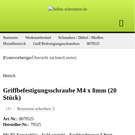
Startseite
Werkstattbedarf
Schrauben / Dübel / Muffen
Metallbereich
Griff Befestigungsschrauben
0079525
|
Erster
vorheriger
Übersicht
nächster
Letzter
|
Hettich
Griffbefestigungsschraube M4 x 8mm (20
Stück)
|
Rezension schreiben
(1)
Art.Nr.:
0079525
Hersteller-Nr.:
79525
Mit PZ Kreuzschlitz - Stahl verzinkt - Kopfdurchmesser 8,8mm