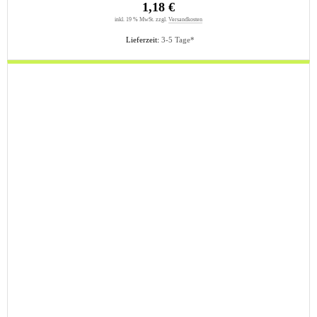
1,18 €
inkl. 19 % MwSt. zzgl.
Versandkosten
Lieferzeit:
3-5 Tage*