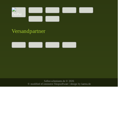
Versandpartner
Selbst-schreinern.de © 2026
© modified eCommerce Shopsoftware | design by
karsta.de