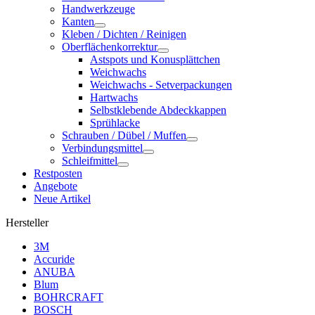
Handwerkzeuge
Kanten
Kleben / Dichten / Reinigen
Oberflächenkorrektur
Astspots und Konusplättchen
Weichwachs
Weichwachs - Setverpackungen
Hartwachs
Selbstklebende Abdeckkappen
Sprühlacke
Schrauben / Dübel / Muffen
Verbindungsmittel
Schleifmittel
Restposten
Angebote
Neue Artikel
Hersteller
3M
Accuride
ANUBA
Blum
BOHRCRAFT
BOSCH