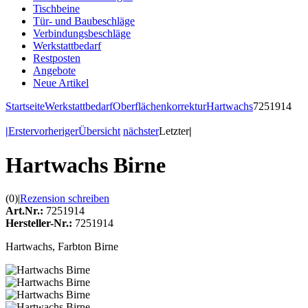
Tischbeine
Tür- und Baubeschläge
Verbindungsbeschläge
Werkstattbedarf
Restposten
Angebote
Neue Artikel
Startseite
Werkstattbedarf
Oberflächenkorrektur
Hartwachs
7251914
|
Erster
vorheriger
Übersicht
nächster
Letzter
|
Hartwachs Birne
(0)
|
Rezension schreiben
Art.Nr.:
7251914
Hersteller-Nr.:
7251914
Hartwachs, Farbton Birne