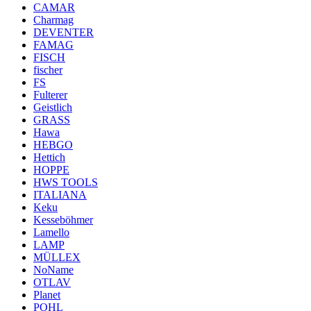
CAMAR
Charmag
DEVENTER
FAMAG
FISCH
fischer
FS
Fulterer
Geistlich
GRASS
Hawa
HEBGO
Hettich
HOPPE
HWS TOOLS
ITALIANA
Keku
Kesseböhmer
Lamello
LAMP
MÜLLEX
NoName
OTLAV
Planet
POHL