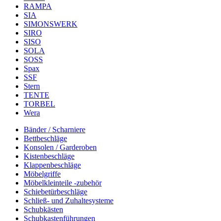
RAMPA
SIA
SIMONSWERK
SIRO
SISO
SOLA
SOSS
Spax
SSF
Stern
TENTE
TORBEL
Wera
Bänder / Scharniere
Bettbeschläge
Konsolen / Garderoben
Kistenbeschläge
Klappenbeschläge
Möbelgriffe
Möbelkleinteile -zubehör
Schiebetürbeschläge
Schließ- und Zuhaltesysteme
Schubkästen
Schubkastenführungen