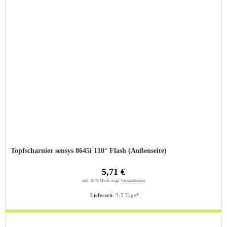
Topfscharnier sensys 8645i 110° Flash (Außenseite)
5,71 €
inkl. 19 % MwSt. zzgl.
Versandkosten
Lieferzeit:
3-5 Tage*