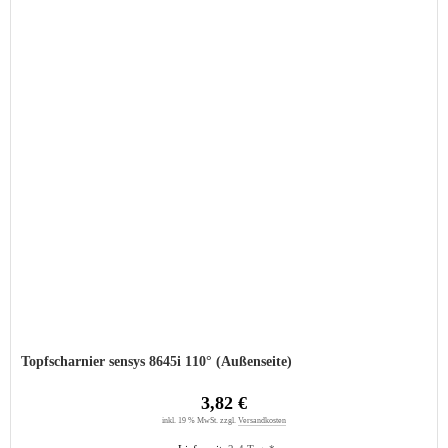
Topfscharnier sensys 8645i 110° (Außenseite)
3,82 €
inkl. 19 % MwSt. zzgl.
Versandkosten