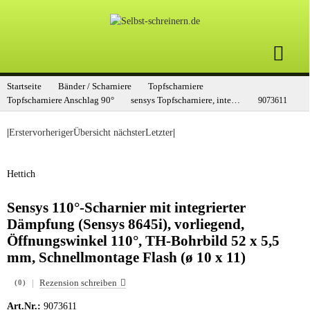
Startseite
Bänder / Scharniere
Topfscharniere
Topfscharniere Anschlag 90°
sensys Topfscharniere, integrierte Dämpfung
9073611
|
Erster
vorheriger
Übersicht
nächster
Letzter
|
Hettich
Sensys 110°-Scharnier mit integrierter
Dämpfung (Sensys 8645i), vorliegend,
Öffnungswinkel 110°, TH-Bohrbild 52 x 5,5
mm, Schnellmontage Flash (ø 10 x 11)
|
Rezension schreiben
(0)
Art.Nr.:
9073611