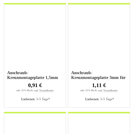
Anschraub-
Anschraub-
Kreuzmontageplatte 1,5mm
Kreuzmontageplatte 3mm für
für Senkholzschrauben
Senkholzschrauben
0,91 €
1,11 €
inkl. 19 % MwSt. zzgl.
Versandkosten
inkl. 19 % MwSt. zzgl.
Versandkosten
Lieferzeit:
3-5 Tage*
Lieferzeit:
3-5 Tage*