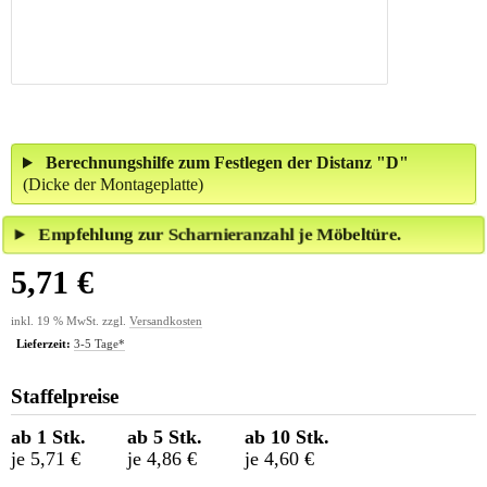
Berechnungshilfe zum Festlegen der Distanz "D"
(Dicke der Montageplatte)
Empfehlung zur Scharnieranzahl je Möbeltüre.
5,71 €
inkl. 19 % MwSt. zzgl.
Versandkosten
Lieferzeit:
3-5 Tage*
Staffelpreise
ab 1 Stk.
ab 5 Stk.
ab 10 Stk.
je 5,71 €
je 4,86 €
je 4,60 €