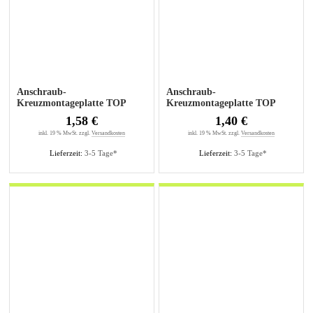
Anschraub-
Anschraub-
Kreuzmontageplatte TOP
Kreuzmontageplatte TOP
3mm sensys
0mm sensys, für Bohrungen
1,58 €
1,40 €
5mm
inkl. 19 % MwSt. zzgl.
Versandkosten
inkl. 19 % MwSt. zzgl.
Versandkosten
Lieferzeit:
3-5 Tage*
Lieferzeit:
3-5 Tage*