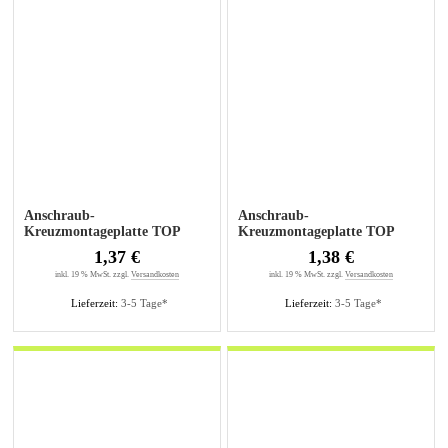
Anschraub-
Anschraub-
Kreuzmontageplatte TOP
Kreuzmontageplatte TOP
0mm sensys
1,5mm sensys
1,37 €
1,38 €
inkl. 19 % MwSt. zzgl.
Versandkosten
inkl. 19 % MwSt. zzgl.
Versandkosten
Lieferzeit:
3-5 Tage*
Lieferzeit:
3-5 Tage*