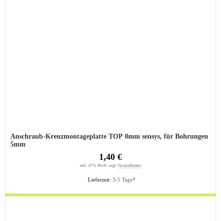
Anschraub-Kreuzmontageplatte TOP 0mm sensys, für Bohrungen
5mm
1,40 €
inkl. 19 % MwSt. zzgl.
Versandkosten
Lieferzeit:
3-5 Tage*