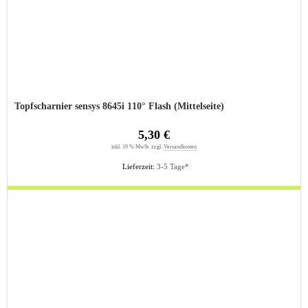
Topfscharnier sensys 8645i 110° Flash (Mittelseite)
5,30 €
inkl. 19 % MwSt. zzgl.
Versandkosten
Lieferzeit:
3-5 Tage*