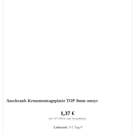
Anschraub-Kreuzmontageplatte TOP 0mm sensys
1,37 €
inkl. 19 % MwSt. zzgl.
Versandkosten
Lieferzeit:
3-5 Tage*