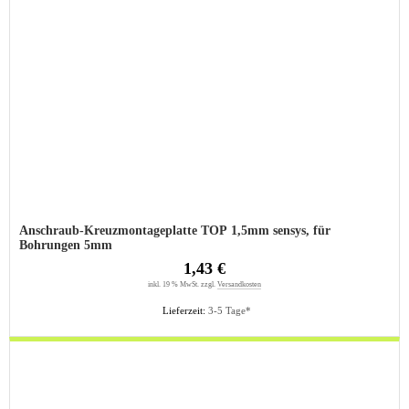
Anschraub-Kreuzmontageplatte TOP 1,5mm sensys, für
Bohrungen 5mm
1,43 €
inkl. 19 % MwSt. zzgl.
Versandkosten
Lieferzeit:
3-5 Tage*