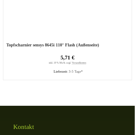
Topfscharnier sensys 8645i 110° Flash (Außenseite)
5,71 €
inkl. 19 % MwSt. zzgl.
Versandkosten
Lieferzeit:
3-5 Tage*
Kontakt