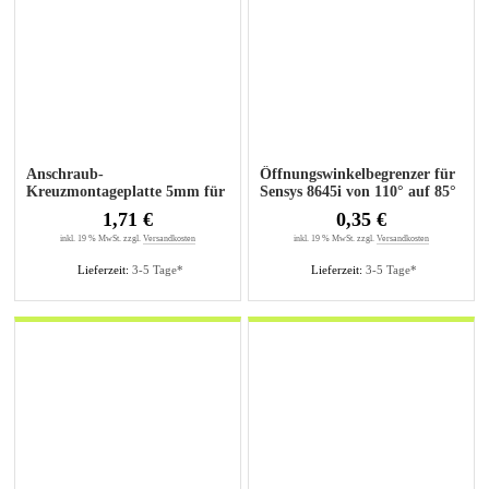
Anschraub-
Öffnungswinkelbegrenzer für
Kreuzmontageplatte 5mm für
Sensys 8645i von 110° auf 85°
Senkholzschrauben
1,71 €
0,35 €
inkl. 19 % MwSt. zzgl.
Versandkosten
inkl. 19 % MwSt. zzgl.
Versandkosten
Lieferzeit:
3-5 Tage*
Lieferzeit:
3-5 Tage*