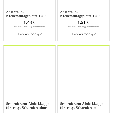
Anschraub-
Anschraub-
Kreuzmontageplatte TOP
Kreuzmontageplatte TOP
1,5mm sensys, für Bohrungen
3mm sensys, für Bohrungen
1,43 €
1,51 €
5mm
5mm
inkl. 19 % MwSt. zzgl.
Versandkosten
inkl. 19 % MwSt. zzgl.
Versandkosten
Lieferzeit:
3-5 Tage*
Lieferzeit:
3-5 Tage*
Scharnierarm Abdeckkappe
Scharnierarm Abdeckkappe
für sensys Scharniere ohne
für sensys Scharniere mit
Logo
Logo