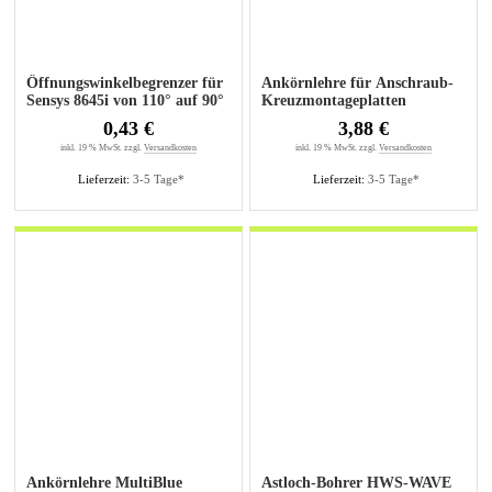
Öffnungswinkelbegrenzer für
Ankörnlehre für Anschraub-
Sensys 8645i von 110° auf 90°
Kreuzmontageplatten
0,43 €
3,88 €
inkl. 19 % MwSt. zzgl.
Versandkosten
inkl. 19 % MwSt. zzgl.
Versandkosten
Lieferzeit:
3-5 Tage*
Lieferzeit:
3-5 Tage*
Ankörnlehre MultiBlue
Astloch-Bohrer HWS-WAVE